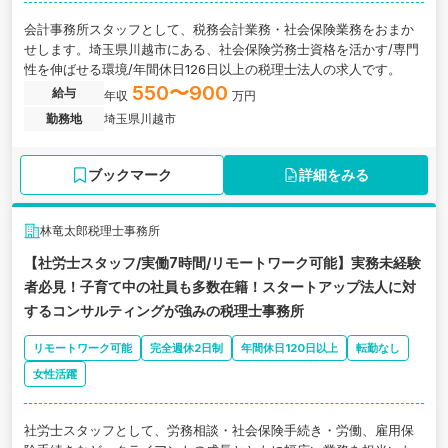
会計事務所スタッフとして、税務会計業務・社会保険業務をおまか
せします。埼玉県川越市にある、社会保険労務士資格を活かす/専門
性を伸ばせる環境/年間休日126日以上の税理士法人の求人です。
550〜900
給与
年収
万円
勤務地
埼玉県川越市
ブックマーク
詳細をみる
林竜太郎税理士事務所
【社労士スタッフ/実働7時間/リモートワーク可能】実務未経験
者必見！子育て中の社員も多数在籍！スタートアップ法人に対
するコンサルティングが強みの税理士事務所
リモートワーク可能
完全週休2日制
年間休日120日以上
転勤なし
女性活躍
社労士スタッフとして、労務相談・社会保険手続き・労働、雇用保