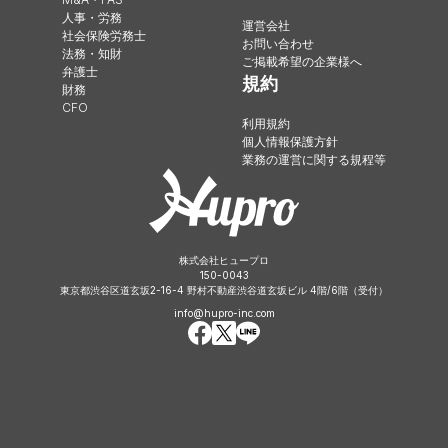
人事・労務
運営会社
社会保険労務士
お問い合わせ
法務・知財
ご掲載希望の企業様へ
弁護士
規約
財務
CFO
利用規約
個人情報保護方針
業務の運営に関する規程等
株式会社ヒュープロ
150-0043
東京都渋谷区道玄坂2-16-4 野村不動産渋谷道玄坂ビル 4階/6階（受付）
info@hupro-inc.com