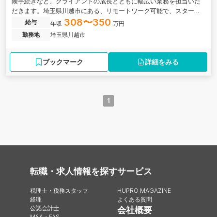
険手続きなど、クライアントの成長とともに幅広い業務を担当いた
だきます。埼玉県川越市にある、リモートワーク可能で、スタート
アップ法人の支援が強みの税理士事務所の求人です。
308〜350
給与
年収
万円
勤務地
埼玉県川越市
ブックマーク
詳細をみる
1
転職・求人情報を探す
サービス
税理士・税務スタッフ
HUPRO MAGAZINE
経理
よくある質問
公認会計士
会社概要
M&A・FAS