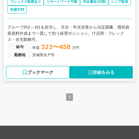
フレックス制度あり
リモートワーク可能
完全週休2日制
シニア歓迎
学歴不問
グループ内2～3社を担当し、月次・年次決算から法定調書、償却資
産資料作成まで一貫して担う経理ポジション。IT活用・フレック
ス・在宅勤務可。
323〜458
給与
年収
万円
勤務地
茨城県水戸市
ブックマーク
詳細をみる
1