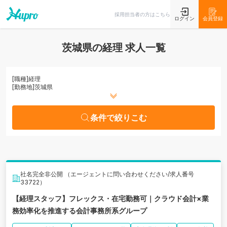
条件で絞りこむ
採用担当者の方はこちら
ログイン
会員登録
茨城県の経理 求人一覧
[職種]
経理
[勤務地]
茨城県
条件で絞りこむ
社名完全非公開 （エージェントに問い合わせください/求人番号
33722）
【経理スタッフ】フレックス・在宅勤務可｜クラウド会計×業
務効率化を推進する会計事務所系グループ