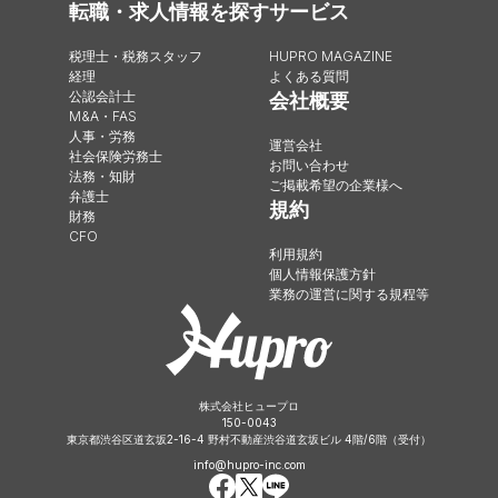
転職・求人情報を探す
サービス
税理士・税務スタッフ
HUPRO MAGAZINE
経理
よくある質問
公認会計士
会社概要
M&A・FAS
人事・労務
運営会社
社会保険労務士
お問い合わせ
法務・知財
ご掲載希望の企業様へ
弁護士
規約
財務
CFO
利用規約
個人情報保護方針
業務の運営に関する規程等
株式会社ヒュープロ
150-0043
東京都渋谷区道玄坂2-16-4 野村不動産渋谷道玄坂ビル 4階/6階（受付）
info@hupro-inc.com