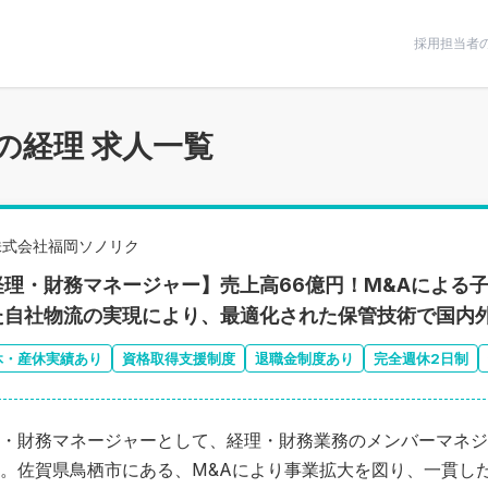
条件で絞りこむ
採用担当者
の経理 求人一覧
株式会社福岡ソノリク
経理・財務マネージャー】売上高66億円！M&Aによる
た自社物流の実現により、最適化された保管技術で国内
休・産休実績あり
資格取得支援制度
退職金制度あり
完全週休2日制
・財務マネージャーとして、経理・財務業務のメンバーマネジ
。佐賀県鳥栖市にある、M&Aにより事業拡大を図り、一貫し