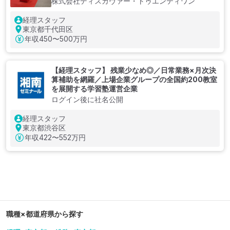
株式会社ディスカヴァー・トゥエンティワン
経理スタッフ
東京都千代田区
年収
450〜500万円
【経理スタッフ】 残業少なめ◎／日常業務×月次決
算補助を網羅／上場企業グループの全国約200教室
を展開する学習塾運営企業
ログイン後に社名公開
経理スタッフ
東京都渋谷区
年収
422〜552万円
職種×都道府県から探す