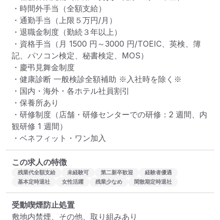
・時間外手当（全額支給）

・通勤手当（上限５万円/月）

・退職金制度（勤続３年以上）

・資格手当（月 1500 円～3000 円/TOEIC、英検、簿
記、パソコン検定、秘書検定、MOS）

・慶弔見舞金制度

・健康診断 一般検診全額補助 ※入社時を除く※

・国内・海外・各ホテル社員割引

・保養所あり

・研修制度（店舗・研修センターでの研修：2 週間、内
観研修 1 週間）

・ベネフィット・ワン加入
この求人の特徴
残業代全額支給
未経験可
第二新卒歓迎
経験者優遇
基本定時退社
女性活躍
残業少なめ
閑散期定時退社
受動喫煙防止処置
敷地内禁煙、その他、取り組みあり