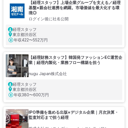
【経理スタッフ】上場企業グループを支える／経理
基盤×親会社連携を網羅。市場価値を最大化する環
境◎
ログイン後に社名公開
経理スタッフ
東京都渋谷区
年収
422〜552万円
【経理財務スタッフ】韓国発ファッションEC運営企
業｜経理内製化・業務フロー構築を担う
nugu Japan株式会社
経理スタッフ
東京都渋谷区
年収
380〜600万円
IPO準備を進める出版×デジタル企業｜月次決算・
監査対応まで担う経理