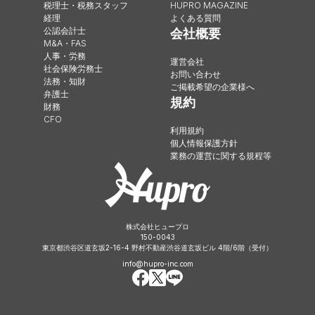
税理士・税務スタッフ
HUPRO MAGAZINE
経理
よくある質問
公認会計士
会社概要
M&A・FAS
人事・労務
運営会社
社会保険労務士
お問い合わせ
法務・知財
ご掲載希望の企業様へ
弁護士
規約
財務
CFO
利用規約
個人情報保護方針
業務の運営に関する規程等
株式会社ヒュープロ
150-0043
東京都渋谷区道玄坂2-16-4 野村不動産渋谷道玄坂ビル 4階/6階（受付）
info@hupro-inc.com