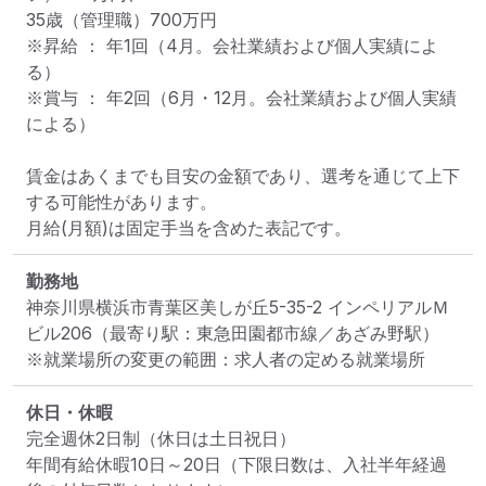
35歳（管理職）700万円

※昇給 ： 年1回（4月。会社業績および個人実績によ
る）

※賞与 ： 年2回（6月・12月。会社業績および個人実績
による）

賃金はあくまでも目安の金額であり、選考を通じて上下
する可能性があります。

月給(月額)は固定手当を含めた表記です。
勤務地
神奈川県横浜市青葉区美しが丘5-35-2 インペリアルＭ
ビル206
（最寄り駅：東急田園都市線／あざみ野駅）
※就業場所の変更の範囲：求人者の定める就業場所
休日・休暇
完全週休2日制（休日は土日祝日）

年間有給休暇10日～20日（下限日数は、入社半年経過