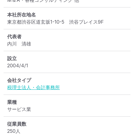
M＆A・各種コンサルティング 他
本社所在地名
東京都渋谷区道玄坂1-10-5　渋谷プレイス9F
代表者
内川　清雄
設立
2004/4/1
会社タイプ
税理士法人・会計事務所
業種
サービス業
従業員数
250人