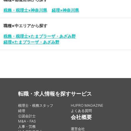
税務・税理士×神奈川県
経理×神奈川県
職種×中エリアから探す
税務・税理士×たまプラーザ・あざみ野
経理×たまプラーザ・あざみ野
転職・求人情報を探す
サービス
税理士・税務スタッフ
HUPRO MAGAZINE
経理
よくある質問
公認会計士
会社概要
M&A・FAS
人事・労務
運営会社