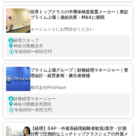
世界トップクラスの半導体検査装置メーカー｜東証
プライム上場｜連結決算・M&Aに挑戦
エージェントにお問合せください
経理スタッフ
神奈川県横浜市
年収
650〜800万円
プライム上場グループ｜財務経理マネージャー｜管
理会計・経営参画・責任者候補
株式会社ProVision
財務経理マネージャー
神奈川県横浜市西区
年収
600〜805万円
【経理】SAP・外資系経理経験者歓迎/真空・計測
分野で圧倒的なニッチトップクラスシェアの外資メ