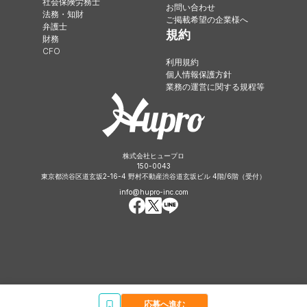
社会保険労務士
お問い合わせ
法務・知財
ご掲載希望の企業様へ
弁護士
規約
財務
CFO
利用規約
個人情報保護方針
業務の運営に関する規程等
株式会社ヒュープロ
150-0043
東京都渋谷区道玄坂2-16-4 野村不動産渋谷道玄坂ビル 4階/6階（受付）
info@hupro-inc.com
応募へ進む