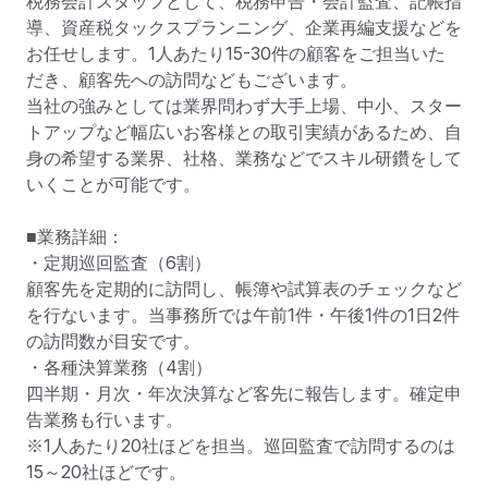
税務会計スタッフとして、税務申告・会計監査、記帳指
導、資産税タックスプランニング、企業再編支援などを
お任せします。1人あたり15-30件の顧客をご担当いた
だき、顧客先への訪問などもございます。

当社の強みとしては業界問わず大手上場、中小、スター
トアップなど幅広いお客様との取引実績があるため、自
身の希望する業界、社格、業務などでスキル研鑽をして
いくことが可能です。

■業務詳細：

・定期巡回監査（6割）

顧客先を定期的に訪問し、帳簿や試算表のチェックなど
を行ないます。当事務所では午前1件・午後1件の1日2件
の訪問数が目安です。

・各種決算業務（4割）

四半期・月次・年次決算など客先に報告します。確定申
告業務も行います。

※1人あたり20社ほどを担当。巡回監査で訪問するのは
15～20社ほどです。
