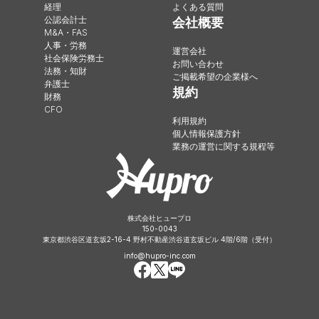
経理
よくある質問
公認会計士
会社概要
M&A・FAS
人事・労務
運営会社
社会保険労務士
お問い合わせ
法務・知財
ご掲載希望の企業様へ
弁護士
規約
財務
CFO
利用規約
個人情報保護方針
業務の運営に関する規程等
株式会社ヒュープロ
150-0043
東京都渋谷区道玄坂2-16-4 野村不動産渋谷道玄坂ビル 4階/6階（受付）
info@hupro-inc.com