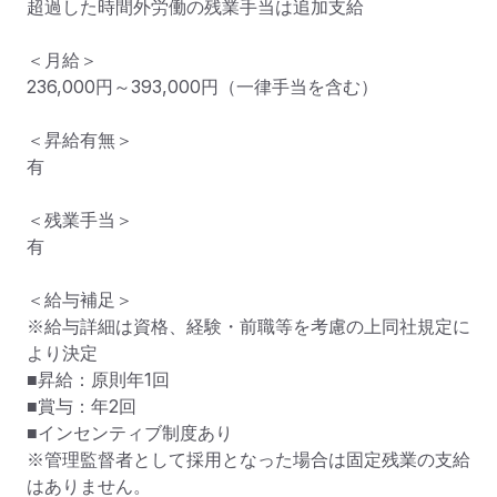
超過した時間外労働の残業手当は追加支給

＜月給＞

236,000円～393,000円（一律手当を含む）

＜昇給有無＞

有

＜残業手当＞

有

＜給与補足＞

※給与詳細は資格、経験・前職等を考慮の上同社規定に
より決定

■昇給：原則年1回

■賞与：年2回

■インセンティブ制度あり

※管理監督者として採用となった場合は固定残業の支給
はありません。
