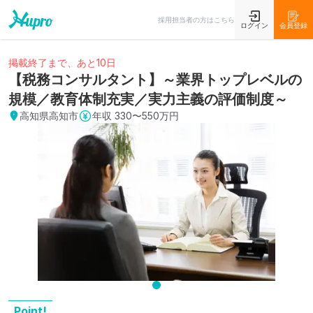
採用担当者の方はこちら
ログイン
会員登録
掲載終了まで、あと10日
【税務コンサルタント】～業界トップレベルの
規模／教育体制充実／実力主義の評価制度～
高知県高知市
年収
330〜550万円
Point!