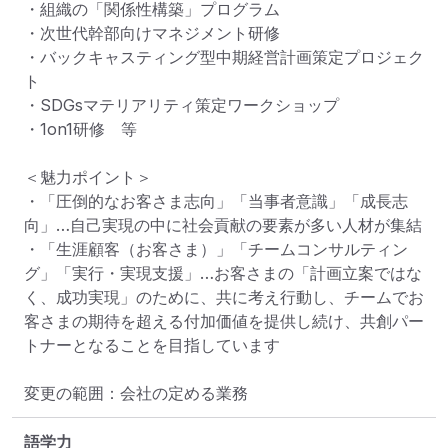
・組織の「関係性構築」プログラム

・次世代幹部向けマネジメント研修

・バックキャスティング型中期経営計画策定プロジェク
ト

・SDGsマテリアリティ策定ワークショップ

・1on1研修　等

＜魅力ポイント＞

・「圧倒的なお客さま志向」「当事者意識」「成長志
向」…自己実現の中に社会貢献の要素が多い人材が集結

・「生涯顧客（お客さま）」「チームコンサルティン
グ」「実行・実現支援」…お客さまの「計画立案ではな
く、成功実現」のために、共に考え行動し、チームでお
客さまの期待を超える付加価値を提供し続け、共創パー
トナーとなることを目指しています

変更の範囲：会社の定める業務
語学力