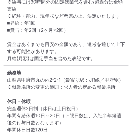
※給与には30時間分の固定残業代を含む/超過分は全額
支給

※経験・能力、現年収など考慮の上、決定いたします

■昇給：年1回

■賞与：年2回（2ヶ月×2回）

賃金はあくまでも目安の金額であり、選考を通じて上下
する可能性があります。

月給(月額)は固定手当を含めた表記です。
勤務地
山梨県甲府市丸の内2-2-1
（最寄り駅：JR線／甲府駅）
※就業場所の変更の範囲：求人者の定める就業場所
休日・休暇
完全週休2日制（休日は土日祝日）

年間有給休暇10日～20日（下限日数は、入社半年経過
後の付与日数となります）

年間休日日数120日
