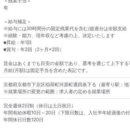
＜残業手当＞

有

＜給与補足＞

※給与には30時間分の固定残業代を含む/超過分は全額支給

※経験・能力、現年収など考慮の上、決定いたします

■昇給：年1回

■賞与：年2回（2ヶ月×2回）

賃金はあくまでも目安の金額であり、選考を通じて上下する可
月給(月額)は固定手当を含めた表記です。
京都府京都市下京区稲荷町河原町通四条下る
（最寄り駅：地
※就業場所の変更の範囲：求人者の定める就業場所
完全週休2日制（休日は土日祝日）

年間有給休暇10日～20日（下限日数は、入社半年経過後の付
年間休日日数120日
