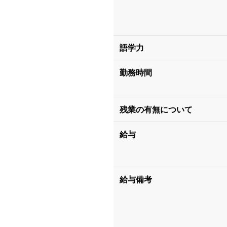
語学力
勤務時間
残業の有無について
給与
給与備考