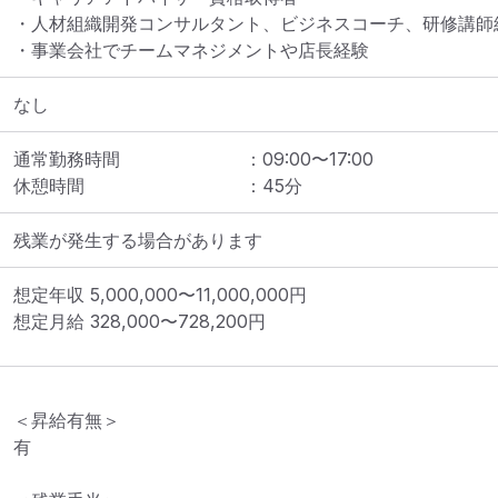
・人材組織開発コンサルタント、ビジネスコーチ、研修講師経
・事業会社でチームマネジメントや店長経験
なし
通常勤務時間
：
09:00
〜
17:00
休憩時間
：
45
分
残業が発生する場合があります
想定年収
5,000,000
〜
11,000,000
円
想定月給
328,000
〜
728,200
円
＜昇給有無＞

有
