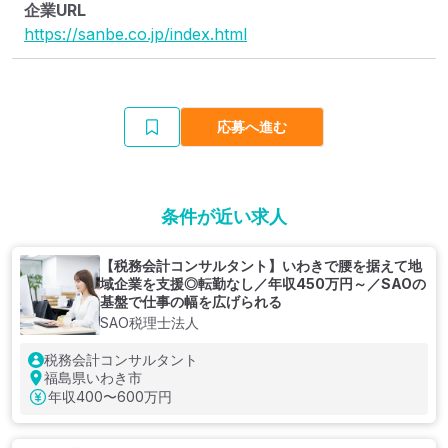
企業URL
https://sanbe.co.jp/index.html
応募へ進む
条件が近い求人
【税務会計コンサルタント】いわきで腰を据えて地
域企業を支援◎転勤なし／年収450万円～／SAOの
基盤で仕事の幅を広げられる
SAO税理士法人
税務会計コンサルタント
福島県いわき市
年収
400〜600万円