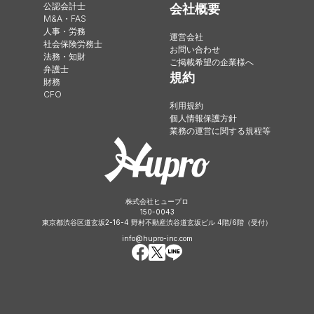
公認会計士
会社概要
M&A・FAS
人事・労務
運営会社
社会保険労務士
お問い合わせ
法務・知財
ご掲載希望の企業様へ
弁護士
規約
財務
CFO
利用規約
個人情報保護方針
業務の運営に関する規程等
株式会社ヒュープロ
150-0043
東京都渋谷区道玄坂2-16-4 野村不動産渋谷道玄坂ビル 4階/6階（受付）
info@hupro-inc.com