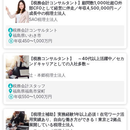
【税務会計コンサルタント】顧問数1,000社超◎外
部CFOとして経営に伴走／年収4,500,000円～／
成長中の税理士法人
SAO税理士法人
税務会計コンサルタント
福島県いわき市
年収
450〜1,000万円
【税務コンサルタント】 ～40代以上活躍中／セカ
ンドキャリアとしての入社多数～
辻・本郷税理士法人
税務会計スタッフ
福島県福島市栄町
年収
550〜1,000万円
【税理士補助】実務経験1年以上必須！在宅ワーク活
用実績あり、自由な働き方ができる！東京と2拠点
展開している税理士法人