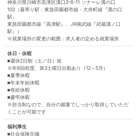
神奈川県川崎市高津区溝口3-6-11 ソナーレ溝の口
102
（最寄り駅：東急田園都市線・大井町線『溝の口
駅』

東急田園都市線『高津駅』、JR南武線『武蔵溝ノ口
駅』）
※就業場所の変更の範囲：求人者の定める就業場所
休日・休暇
■週休2日制（土／日）祝

※年6回程度、第3土曜日出勤あり（12～5月）

■夏季休暇

■年末年始休暇

■有給休暇

■慶弔休暇

※担当制なので、自分の裁量でしっかり取得していただ
くことが可能です
福利厚生
■社会保険完備
