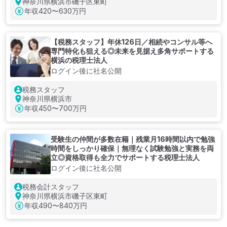
神奈川県横浜市磯子区東町
年収
420〜630万円
【税務スタッフ】年休126日／相続やコンサル等へ
専門特化も狙える◎未来を見据え多角サポートする
横浜の税理士法人
ログイン後に社名公開
税務スタッフ
神奈川県横浜市
年収
450〜700万円
受験生の仲間が多数在籍｜残業月16時間以内で勉強
時間をしっかり確保｜無理なく試験勉強と実務を両
立◎資格取得も全力でサポートする税理士法人
ログイン後に社名公開
税務会計スタッフ
神奈川県横浜市磯子区東町
年収
490〜840万円