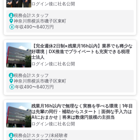
ログイン後に社名公開
税務会計スタッフ
神奈川県横浜市磯子区東町
年収
490〜840万円
【完全週休2日制×残業月16h以内】業界でも稀少な
好環境｜DX推進でプライベートも充実できる税理
士法人
ログイン後に社名公開
税務会計スタッフ
神奈川県横浜市磯子区東町
年収
490〜840万円
残業月16h以内で無理なく実務を学べる環境｜1年目
は先輩の同行・補助からスタート｜面倒な手入力は
AIにおまかせ｜将来は数億円規模の主担当
ログイン後に社名公開
税務会計スタッフ/未経験者