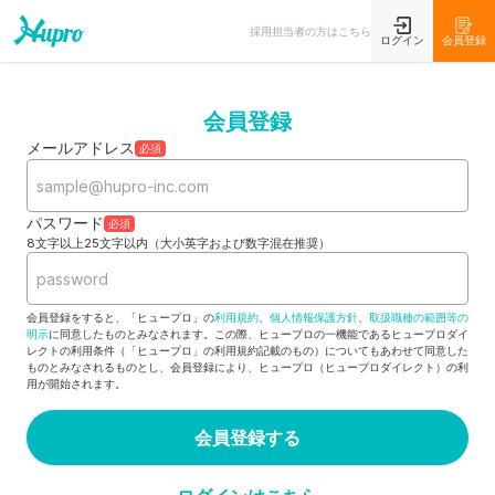
採用担当者の方はこちら
ログイン
会員登録
会員登録
メールアドレス
必須
パスワード
必須
8文字以上25文字以内（大小英字および数字混在推奨）
会員登録をすると、「ヒュープロ」の
利用規約
、
個人情報保護方針
、
取扱職種の範囲等の
明示
に同意したものとみなされます。この際、ヒュープロの一機能であるヒュープロダイ
レクトの利用条件（「ヒュープロ」の利用規約記載のもの）についてもあわせて同意した
ものとみなされるものとし、会員登録により、ヒュープロ（ヒュープロダイレクト）の利
用が開始されます。
会員登録する