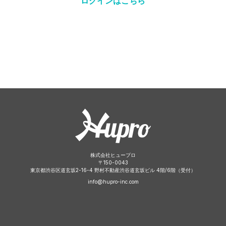
ログインはこちら
株式会社ヒュープロ
〒
150-0043
東京都渋谷区道玄坂2-16-4 野村不動産渋谷道玄坂ビル 4階/6階（受付）
info@hupro-inc.com