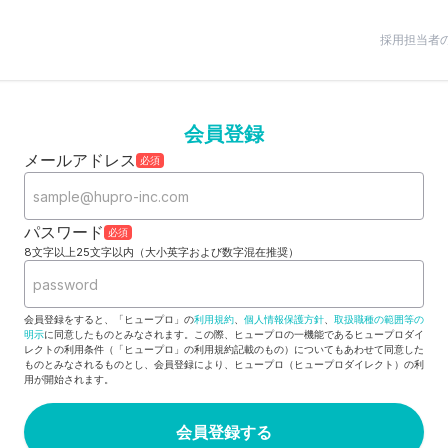
採用担当者
会員登録
メールアドレス
必須
パスワード
必須
8文字以上25文字以内（大小英字および数字混在推奨）
会員登録をすると、「ヒュープロ」の
利用規約
、
個人情報保護方針
、
取扱職種の範囲等の
明示
に同意したものとみなされます。この際、ヒュープロの一機能であるヒュープロダイ
レクトの利用条件（「ヒュープロ」の利用規約記載のもの）についてもあわせて同意した
ものとみなされるものとし、会員登録により、ヒュープロ（ヒュープロダイレクト）の利
用が開始されます。
会員登録する