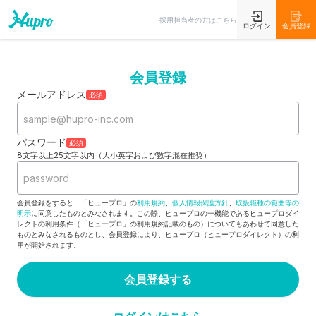
採用担当者の方はこちら
ログイン
会員登録
会員登録
メールアドレス
必須
パスワード
必須
8文字以上25文字以内（大小英字および数字混在推奨）
会員登録をすると、「ヒュープロ」の
利用規約
、
個人情報保護方針
、
取扱職種の範囲等の
明示
に同意したものとみなされます。この際、ヒュープロの一機能であるヒュープロダイ
レクトの利用条件（「ヒュープロ」の利用規約記載のもの）についてもあわせて同意した
ものとみなされるものとし、会員登録により、ヒュープロ（ヒュープロダイレクト）の利
用が開始されます。
会員登録する