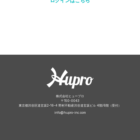
ログインはこちら
株式会社ヒュープロ
〒
150-0043
東京都渋谷区道玄坂2-16-4 野村不動産渋谷道玄坂ビル 4階/6階（受付）
info@hupro-inc.com