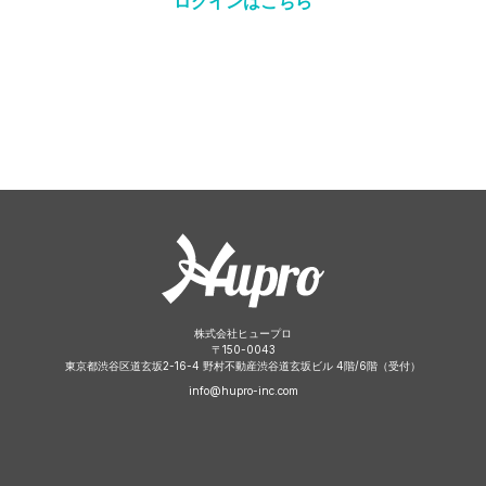
ログインはこちら
株式会社ヒュープロ
〒
150-0043
東京都渋谷区道玄坂2-16-4 野村不動産渋谷道玄坂ビル 4階/6階（受付）
info@hupro-inc.com