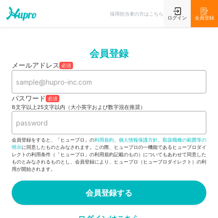
採用担当者の方はこちら
ログイン
会員登録
会員登録
メールアドレス
必須
パスワード
必須
8文字以上25文字以内（大小英字および数字混在推奨）
会員登録をすると、「ヒュープロ」の
利用規約
、
個人情報保護方針
、
取扱職種の範囲等の
明示
に同意したものとみなされます。この際、ヒュープロの一機能であるヒュープロダイ
レクトの利用条件（「ヒュープロ」の利用規約記載のもの）についてもあわせて同意した
ものとみなされるものとし、会員登録により、ヒュープロ（ヒュープロダイレクト）の利
用が開始されます。
会員登録する