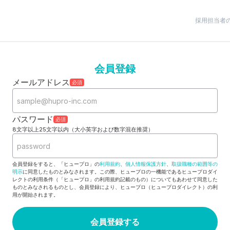
採用担当者
会員登録
メールアドレス
必須
パスワード
必須
8文字以上25文字以内（大小英字および数字混在推奨）
会員登録をすると、「ヒュープロ」の
利用規約
、
個人情報保護方針
、
取扱職種の範囲等の
明示
に同意したものとみなされます。この際、ヒュープロの一機能であるヒュープロダイ
レクトの利用条件（「ヒュープロ」の利用規約記載のもの）についてもあわせて同意した
ものとみなされるものとし、会員登録により、ヒュープロ（ヒュープロダイレクト）の利
用が開始されます。
会員登録する