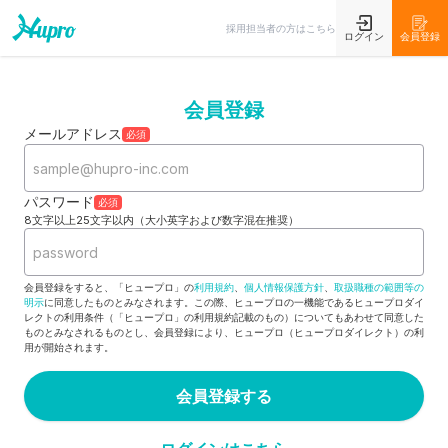
採用担当者の方はこちら
ログイン
会員登録
会員登録
メールアドレス
必須
パスワード
必須
8文字以上25文字以内（大小英字および数字混在推奨）
会員登録をすると、「ヒュープロ」の
利用規約
、
個人情報保護方針
、
取扱職種の範囲等の
明示
に同意したものとみなされます。この際、ヒュープロの一機能であるヒュープロダイ
レクトの利用条件（「ヒュープロ」の利用規約記載のもの）についてもあわせて同意した
ものとみなされるものとし、会員登録により、ヒュープロ（ヒュープロダイレクト）の利
用が開始されます。
会員登録する