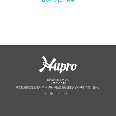
ログインはこちら
株式会社ヒュープロ
〒
150-0043
東京都渋谷区道玄坂2-16-4 野村不動産渋谷道玄坂ビル 4階/6階（受付）
info@hupro-inc.com