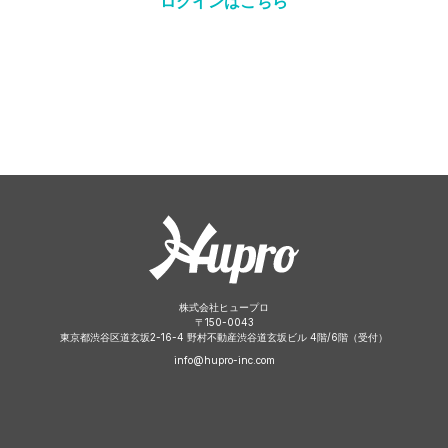
ログインはこちら
株式会社ヒュープロ
〒
150-0043
東京都渋谷区道玄坂2-16-4 野村不動産渋谷道玄坂ビル 4階/6階（受付）
info@hupro-inc.com