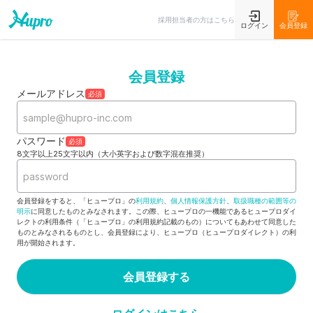
採用担当者の方はこちら
ログイン
会員登録
会員登録
メールアドレス
必須
パスワード
必須
8文字以上25文字以内（大小英字および数字混在推奨）
会員登録をすると、「ヒュープロ」の
利用規約
、
個人情報保護方針
、
取扱職種の範囲等の
明示
に同意したものとみなされます。この際、ヒュープロの一機能であるヒュープロダイ
レクトの利用条件（「ヒュープロ」の利用規約記載のもの）についてもあわせて同意した
ものとみなされるものとし、会員登録により、ヒュープロ（ヒュープロダイレクト）の利
用が開始されます。
会員登録する