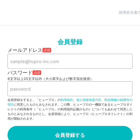
採用担当者
会員登録
メールアドレス
必須
パスワード
必須
8文字以上25文字以内（大小英字および数字混在推奨）
会員登録をすると、「ヒュープロ」の
利用規約
、
個人情報保護方針
、
取扱職種の範囲等の
明示
に同意したものとみなされます。この際、ヒュープロの一機能であるヒュープロダイ
レクトの利用条件（「ヒュープロ」の利用規約記載のもの）についてもあわせて同意した
ものとみなされるものとし、会員登録により、ヒュープロ（ヒュープロダイレクト）の利
用が開始されます。
会員登録する