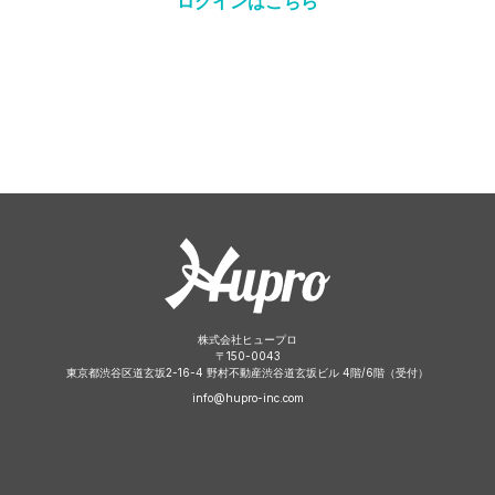
ログインはこちら
株式会社ヒュープロ
〒
150-0043
東京都渋谷区道玄坂2-16-4 野村不動産渋谷道玄坂ビル 4階/6階（受付）
info@hupro-inc.com