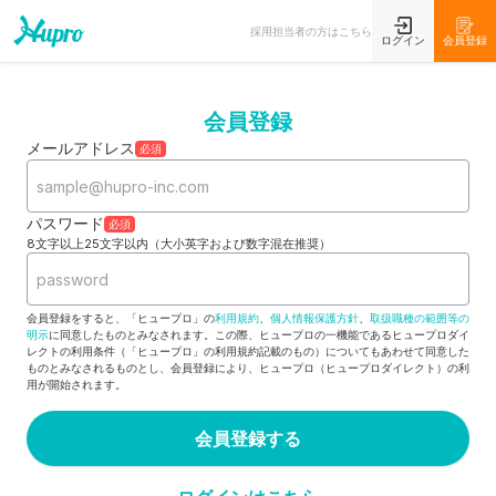
採用担当者の方はこちら
ログイン
会員登録
会員登録
メールアドレス
必須
パスワード
必須
8文字以上25文字以内（大小英字および数字混在推奨）
会員登録をすると、「ヒュープロ」の
利用規約
、
個人情報保護方針
、
取扱職種の範囲等の
明示
に同意したものとみなされます。この際、ヒュープロの一機能であるヒュープロダイ
レクトの利用条件（「ヒュープロ」の利用規約記載のもの）についてもあわせて同意した
ものとみなされるものとし、会員登録により、ヒュープロ（ヒュープロダイレクト）の利
用が開始されます。
会員登録する