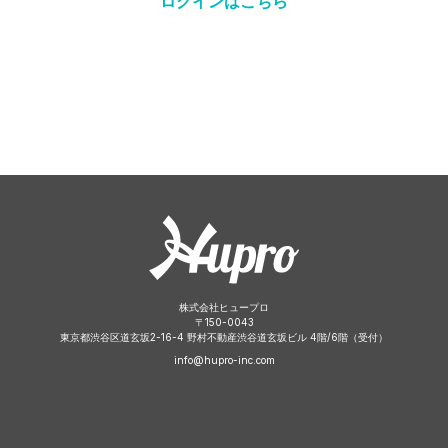
ログインはこちら
株式会社ヒュープロ
〒
150-0043
東京都渋谷区道玄坂2-16-4 野村不動産渋谷道玄坂ビル 4階/6階（受付）
info@hupro-inc.com