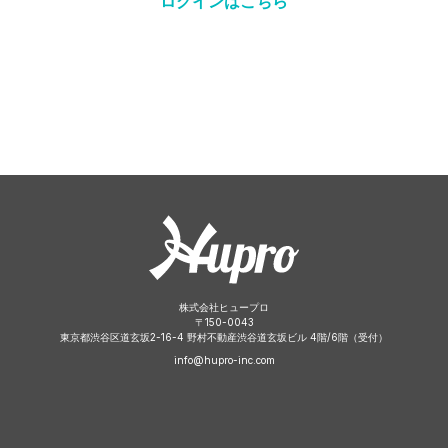
ログインはこちら
株式会社ヒュープロ
〒
150-0043
東京都渋谷区道玄坂2-16-4 野村不動産渋谷道玄坂ビル 4階/6階（受付）
info@hupro-inc.com