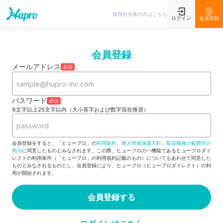
採用担当者の方はこちら
ログイン
会員登録
会員登録
メールアドレス
必須
パスワード
必須
8文字以上25文字以内（大小英字および数字混在推奨）
会員登録をすると、「ヒュープロ」の
利用規約
、
個人情報保護方針
、
取扱職種の範囲等の
明示
に同意したものとみなされます。この際、ヒュープロの一機能であるヒュープロダイ
レクトの利用条件（「ヒュープロ」の利用規約記載のもの）についてもあわせて同意した
ものとみなされるものとし、会員登録により、ヒュープロ（ヒュープロダイレクト）の利
用が開始されます。
会員登録する