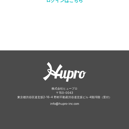
ログインはこちら
株式会社ヒュープロ
〒
150-0043
東京都渋谷区道玄坂2-16-4 野村不動産渋谷道玄坂ビル 4階/6階（受付）
info@hupro-inc.com