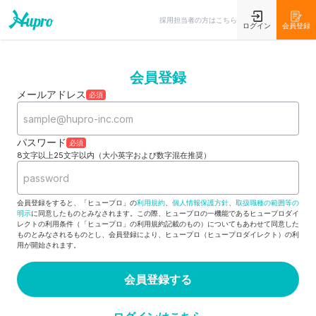
採用担当者の方はこちら
ログイン
会員登録
会員登録
メールアドレス
必須
パスワード
必須
8文字以上25文字以内（大小英字および数字混在推奨）
会員登録をすると、「ヒュープロ」の
利用規約
、
個人情報保護方針
、
取扱職種の範囲等の
明示
に同意したものとみなされます。この際、ヒュープロの一機能であるヒュープロダイ
レクトの利用条件（「ヒュープロ」の利用規約記載のもの）についてもあわせて同意した
ものとみなされるものとし、会員登録により、ヒュープロ（ヒュープロダイレクト）の利
用が開始されます。
会員登録する