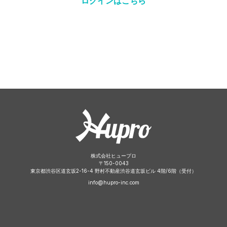
ログインはこちら
株式会社ヒュープロ
〒
150-0043
東京都渋谷区道玄坂2-16-4 野村不動産渋谷道玄坂ビル 4階/6階（受付）
info@hupro-inc.com