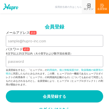
採用担当者の方はこちら
ログイン
会員登録
会員登録
メールアドレス
必須
パスワード
必須
8文字以上25文字以内（大小英字および数字混在推奨）
会員登録をすると、「ヒュープロ」の
利用規約
、
個人情報保護方針
、
取扱職種の範囲等の
明示
に同意したものとみなされます。この際、ヒュープロの一機能であるヒュープロダイ
レクトの利用条件（「ヒュープロ」の利用規約記載のもの）についてもあわせて同意した
ものとみなされるものとし、会員登録により、ヒュープロ（ヒュープロダイレクト）の利
用が開始されます。
会員登録する