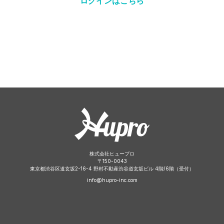
ログインはこちら
株式会社ヒュープロ
〒
150-0043
東京都渋谷区道玄坂2-16-4 野村不動産渋谷道玄坂ビル 4階/6階（受付）
info@hupro-inc.com