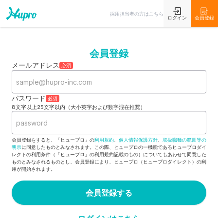
採用担当者の方はこちら
ログイン
会員登録
会員登録
メールアドレス
必須
パスワード
必須
8文字以上25文字以内（大小英字および数字混在推奨）
会員登録をすると、「ヒュープロ」の
利用規約
、
個人情報保護方針
、
取扱職種の範囲等の
明示
に同意したものとみなされます。この際、ヒュープロの一機能であるヒュープロダイ
レクトの利用条件（「ヒュープロ」の利用規約記載のもの）についてもあわせて同意した
ものとみなされるものとし、会員登録により、ヒュープロ（ヒュープロダイレクト）の利
用が開始されます。
会員登録する