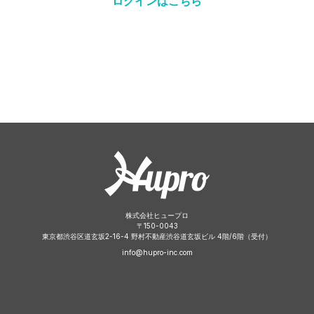
ログインはこちら
株式会社ヒュープロ
〒
150-0043
東京都渋谷区道玄坂2-16-4 野村不動産渋谷道玄坂ビル 4階/6階（受付）
info@hupro-inc.com