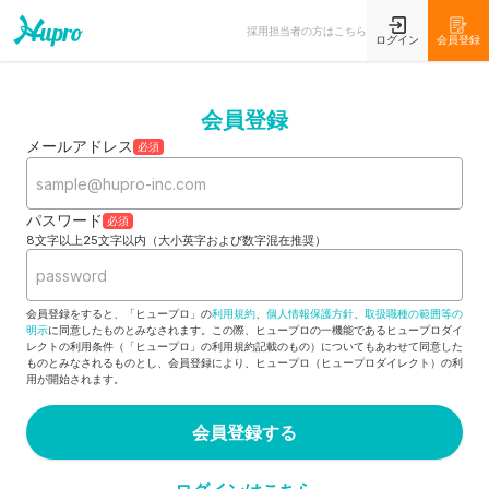
採用担当者の方はこちら
ログイン
会員登録
会員登録
メールアドレス
必須
パスワード
必須
8文字以上25文字以内（大小英字および数字混在推奨）
会員登録をすると、「ヒュープロ」の
利用規約
、
個人情報保護方針
、
取扱職種の範囲等の
明示
に同意したものとみなされます。この際、ヒュープロの一機能であるヒュープロダイ
レクトの利用条件（「ヒュープロ」の利用規約記載のもの）についてもあわせて同意した
ものとみなされるものとし、会員登録により、ヒュープロ（ヒュープロダイレクト）の利
用が開始されます。
会員登録する