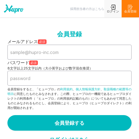
採用担当者の方はこちら
ログイン
会員登録
会員登録
メールアドレス
必須
パスワード
必須
8文字以上25文字以内（大小英字および数字混在推奨）
会員登録をすると、「ヒュープロ」の
利用規約
、
個人情報保護方針
、
取扱職種の範囲等の
明示
に同意したものとみなされます。この際、ヒュープロの一機能であるヒュープロダイ
レクトの利用条件（「ヒュープロ」の利用規約記載のもの）についてもあわせて同意した
ものとみなされるものとし、会員登録により、ヒュープロ（ヒュープロダイレクト）の利
用が開始されます。
会員登録する