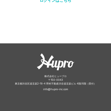
ログインはこちら
株式会社ヒュープロ
〒
150-0043
東京都渋谷区道玄坂2-16-4 野村不動産渋谷道玄坂ビル 4階/6階（受付）
info@hupro-inc.com