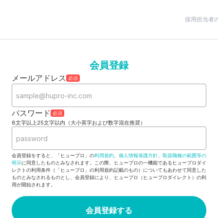
採用担当者
会員登録
メールアドレス
必須
パスワード
必須
8文字以上25文字以内（大小英字および数字混在推奨）
会員登録をすると、「ヒュープロ」の
利用規約
、
個人情報保護方針
、
取扱職種の範囲等の
明示
に同意したものとみなされます。この際、ヒュープロの一機能であるヒュープロダイ
レクトの利用条件（「ヒュープロ」の利用規約記載のもの）についてもあわせて同意した
ものとみなされるものとし、会員登録により、ヒュープロ（ヒュープロダイレクト）の利
用が開始されます。
会員登録する