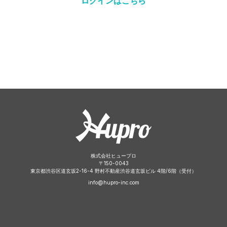
ログインはこちら
株式会社ヒュープロ
〒
150-0043
東京都渋谷区道玄坂2-16-4 野村不動産渋谷道玄坂ビル 4階/6階（受付）
info@hupro-inc.com