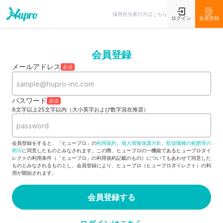
採用担当者の方はこちら
ログイン
会員登録
会員登録
メールアドレス
必須
パスワード
必須
8文字以上25文字以内（大小英字および数字混在推奨）
会員登録をすると、「ヒュープロ」の
利用規約
、
個人情報保護方針
、
取扱職種の範囲等の
明示
に同意したものとみなされます。この際、ヒュープロの一機能であるヒュープロダイ
レクトの利用条件（「ヒュープロ」の利用規約記載のもの）についてもあわせて同意した
ものとみなされるものとし、会員登録により、ヒュープロ（ヒュープロダイレクト）の利
用が開始されます。
会員登録する