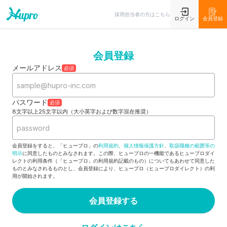
採用担当者の方はこちら
ログイン
会員登録
会員登録
メールアドレス
必須
パスワード
必須
8文字以上25文字以内（大小英字および数字混在推奨）
会員登録をすると、「ヒュープロ」の
利用規約
、
個人情報保護方針
、
取扱職種の範囲等の
明示
に同意したものとみなされます。この際、ヒュープロの一機能であるヒュープロダイ
レクトの利用条件（「ヒュープロ」の利用規約記載のもの）についてもあわせて同意した
ものとみなされるものとし、会員登録により、ヒュープロ（ヒュープロダイレクト）の利
用が開始されます。
会員登録する