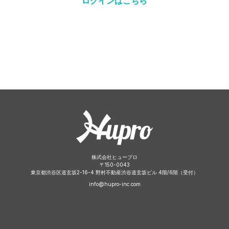
ログインはこちら
株式会社ヒュープロ
〒
150-0043
東京都渋谷区道玄坂2-16-4 野村不動産渋谷道玄坂ビル 4階/6階（受付）
info@hupro-inc.com