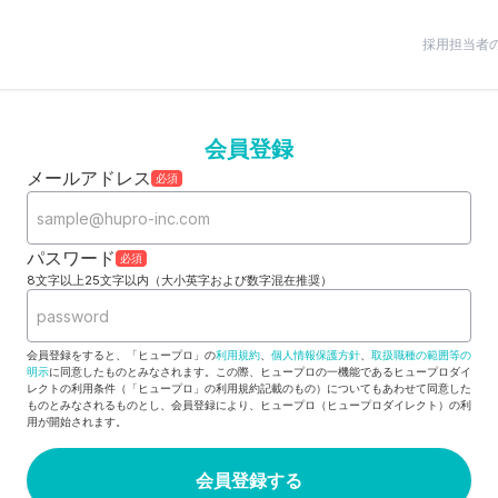
採用担当者
会員登録
メールアドレス
必須
パスワード
必須
8文字以上25文字以内（大小英字および数字混在推奨）
会員登録をすると、「ヒュープロ」の
利用規約
、
個人情報保護方針
、
取扱職種の範囲等の
明示
に同意したものとみなされます。この際、ヒュープロの一機能であるヒュープロダイ
レクトの利用条件（「ヒュープロ」の利用規約記載のもの）についてもあわせて同意した
ものとみなされるものとし、会員登録により、ヒュープロ（ヒュープロダイレクト）の利
用が開始されます。
会員登録する