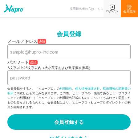
採用担当者の方はこちら
ログイン
会員登録
会員登録
メールアドレス
必須
パスワード
必須
8文字以上25文字以内（大小英字および数字混在推奨）
会員登録をすると、「ヒュープロ」の
利用規約
、
個人情報保護方針
、
取扱職種の範囲等の
明示
に同意したものとみなされます。この際、ヒュープロの一機能であるヒュープロダイ
レクトの利用条件（「ヒュープロ」の利用規約記載のもの）についてもあわせて同意した
ものとみなされるものとし、会員登録により、ヒュープロ（ヒュープロダイレクト）の利
用が開始されます。
会員登録する