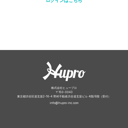
ログインはこちら
株式会社ヒュープロ
〒
150-0043
東京都渋谷区道玄坂2-16-4 野村不動産渋谷道玄坂ビル 4階/6階（受付）
info@hupro-inc.com