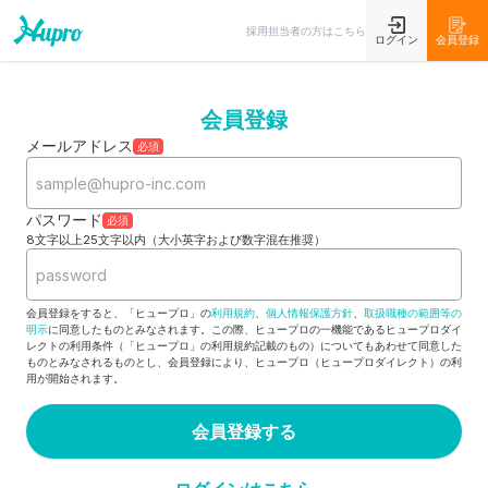
採用担当者の方はこちら
ログイン
会員登録
会員登録
メールアドレス
必須
パスワード
必須
8文字以上25文字以内（大小英字および数字混在推奨）
会員登録をすると、「ヒュープロ」の
利用規約
、
個人情報保護方針
、
取扱職種の範囲等の
明示
に同意したものとみなされます。この際、ヒュープロの一機能であるヒュープロダイ
レクトの利用条件（「ヒュープロ」の利用規約記載のもの）についてもあわせて同意した
ものとみなされるものとし、会員登録により、ヒュープロ（ヒュープロダイレクト）の利
用が開始されます。
会員登録する