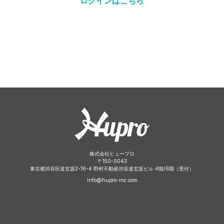
ログインはこちら
株式会社ヒュープロ
〒
150-0043
東京都渋谷区道玄坂2-16-4 野村不動産渋谷道玄坂ビル 4階/6階（受付）
info@hupro-inc.com