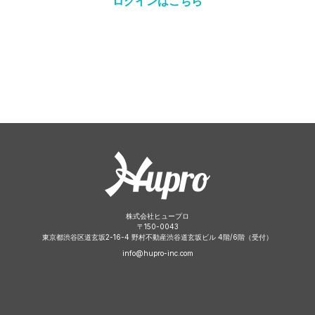
ログインはこちら
株式会社ヒュープロ
〒
150-0043
東京都渋谷区道玄坂2-16-4 野村不動産渋谷道玄坂ビル 4階/6階（受付）
info@hupro-inc.com