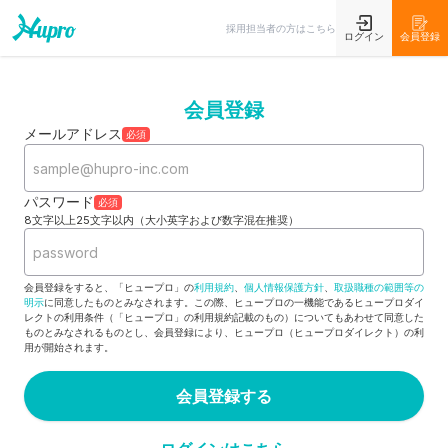
採用担当者の方はこちら
ログイン
会員登録
会員登録
メールアドレス
必須
パスワード
必須
8文字以上25文字以内（大小英字および数字混在推奨）
会員登録をすると、「ヒュープロ」の
利用規約
、
個人情報保護方針
、
取扱職種の範囲等の
明示
に同意したものとみなされます。この際、ヒュープロの一機能であるヒュープロダイ
レクトの利用条件（「ヒュープロ」の利用規約記載のもの）についてもあわせて同意した
ものとみなされるものとし、会員登録により、ヒュープロ（ヒュープロダイレクト）の利
用が開始されます。
会員登録する