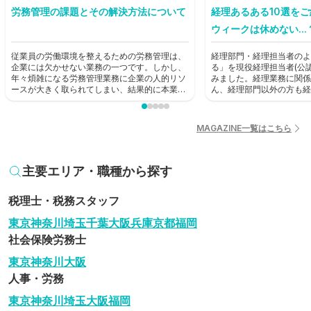
労務管理の課題とその解決方法について
経理あるある10選を
ウィークは休めない...
従業員の労働環境を整えるための労務管理は、
経理部門・経理担当者のよ
企業には欠かせない業務の一つです。しかし、
る」を現役経理担当者(公
年々煩雑になる労務管理業務に企業の人的リソ
みました。経理業務に関係
ースが大きく取られてしまい、結果的に本業に
ん、経理部門以外の方も経
支障が出てしまうという状況も生じています。
歩として読んでみてくださ
本記事では労務管理における課題を見直し、解
決に役立つ方法を考えていきます。
MAGAZINE一覧はこちら
主要エリア・職種から探す
税理士・税務スタッフ
東京
神奈川
埼玉
千葉
大阪
兵庫
京都
福岡
社会保険労務士
東京
神奈川
大阪
人事・労務
東京
神奈川
埼玉
大阪
福岡