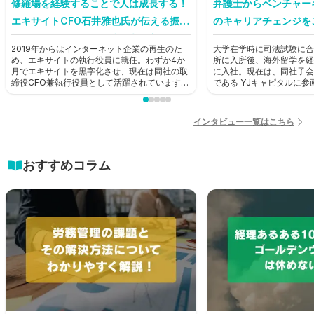
修羅場を経験することで人は成長する！
弁護士からベンチャー
エキサイトCFO石井雅也氏が伝える振り
のキャリアチェンジを
子に例えたキャリア形成の考え方とは？
2019年からはインターネット企業の再生のた
大学在学時に司法試験に合
【前編】
め、エキサイトの執行役員に就任。わずか4か
所に入所後、海外留学を経
月でエキサイトを黒字化させ、現在は同社の取
に入社。現在は、同社子会
締役CFO兼執行役員として活躍されています。
である YJキャピタルに
そんな石井雅也氏にHUPRO編集部がお話を聞
ャピタリストとして活躍中
きました。
HUPRO編集部がお話を
インタビュー一覧はこちら
おすすめコラム