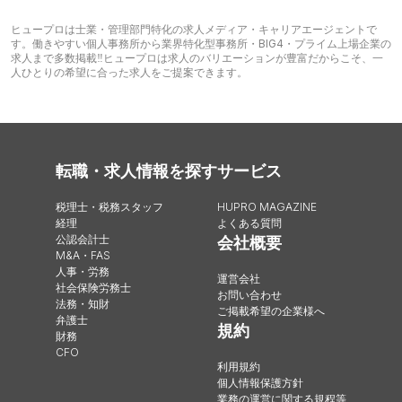
ヒュープロは士業・管理部門特化の求人メディア・キャリアエージェントで
す。働きやすい個人事務所から業界特化型事務所・BIG4・プライム上場企業の
求人まで多数掲載‼︎ヒュープロは求人のバリエーションが豊富だからこそ、一
人ひとりの希望に合った求人をご提案できます。
転職・求人情報を探す
サービス
税理士・税務スタッフ
HUPRO MAGAZINE
経理
よくある質問
公認会計士
会社概要
M&A・FAS
人事・労務
運営会社
社会保険労務士
お問い合わせ
法務・知財
ご掲載希望の企業様へ
弁護士
規約
財務
CFO
利用規約
個人情報保護方針
業務の運営に関する規程等