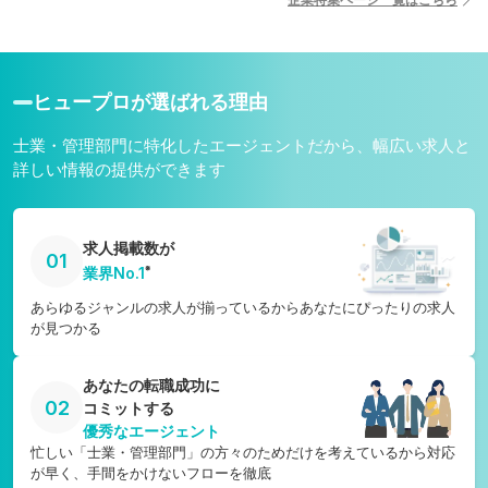
宮崎県
愛媛県
鹿児島県
高知県
沖縄県
ヒュープロが選ばれる理由
士業・管理部門に特化したエージェントだから、幅広い求人と
詳しい情報の提供ができます
求人掲載数が
01
※
業界No.1
あらゆるジャンルの求人が揃っているからあなたにぴったりの求人
が見つかる
あなたの転職成功に
02
コミットする
優秀なエージェント
忙しい「士業・管理部門」の方々のためだけを考えているから対応
が早く、手間をかけないフローを徹底