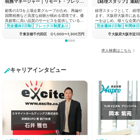
税務マネージャー｜リモート・フレックスあり｜顧客の2/3が上場グループ｜法人税務を主軸に希望に応じ再編や税務DDへも挑戦可
顧客の2/3を上場企業グループが占め、再編や
経理スタッフとして、経理
国際税務など高度な経験が積める環境です。優
ます。大阪府大阪市にある
良顧客に高い品質のサービスを提供しているた
ーをはじめ、様々な企業の
め報酬水準も高く、同時に、リモートワークや
産！新製品の企画から商品
完全週休2日制
フレックス制度あり
完全週休2日制
年間休日
フレックス制を完備した柔軟な働きやすさも兼
でのすべての工程を一貫し
育休・産休実績あり
女性活躍
経験者優遇
家賃補助あ
東京都千代田区
1,000〜1,300万円
大阪府大阪市淀川
ね備えているため、キャリアとプライベートを
メーカーの求人です。
管理職・マネージャー
年間休日120日以上
両立できる環境です。
経験者優遇
リモートワーク可能
エージェントおすすめ求人
退職金制度あり
求人検索はこちら
有給消化推奨
転勤なし
キャリアインタビュー