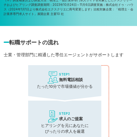
チおよびヒアリング調査
調査期間：2023年10月24日～11月6日
調査実施：株式会社ドゥ・ハウ
ス（2024年1月1日より株式会社エクスクリエに商号変更します）
比較対象企業：「税理士・会
計業界専門求人サイト」展開企業 主要10 社
転職サポートの流れ
士業・管理部門に精通した専任エージェントがサポートします
STEP1
無料電話相談
たった10分で市場価値が分かる
STEP2
求人のご提案
ヒアリングを元にあなたに
ぴったりの求人を厳選