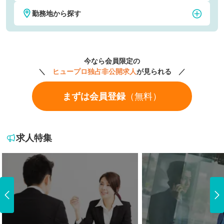
勤務地から探す
税理士・税務
公認会計士
東京
神奈川
社会保険労務士
弁護士
今なら会員限定の
埼玉
千葉
＼
ヒュープロ独占非公開求人
が見られる ／
経理
財務
まずは会員登録
（無料）
大阪
京都
人事・労務
法務・知財
愛知
福岡
CFO
M&A・FAS
求人特集
北海道・東北地方
北海道
関東地方
青森県
茨城県
中部地方