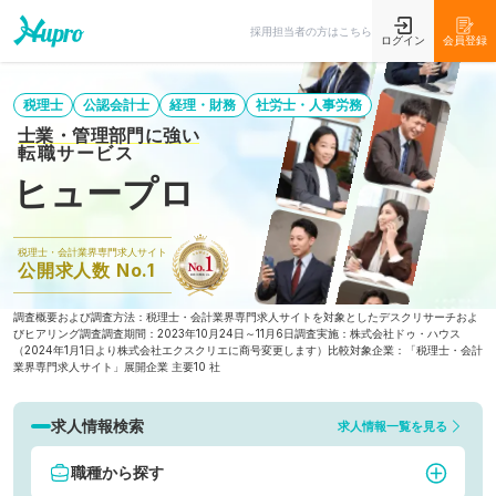
採用担当者の方はこちら
ログイン
会員登録
税理士
公認会計士
経理・財務
社労士・人事労務
士業・管理部門に強い
転職サービス
ヒュープロ
税理士・会計業界専門求人サイト
公開求人数 No.1
調査概要および調査方法：税理士・会計業界専門求人サイトを対象としたデスクリサーチおよ
びヒアリング調査
調査期間：2023年10月24日～11月6日
調査実施：株式会社ドゥ・ハウス
（2024年1月1日より株式会社エクスクリエに商号変更します）
比較対象企業：「税理士・会計
業界専門求人サイト」展開企業 主要10 社
求人情報検索
求人情報一覧を見る
職種から探す