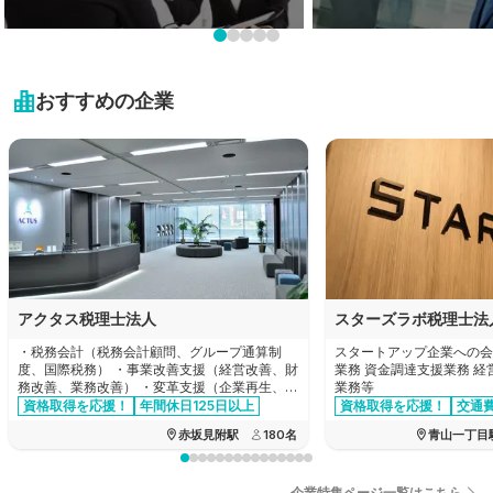
岩手県
栃木県
新潟県
業界未経験も大歓迎!
プライベートを大切に！
近畿地方
宮城県
未経験可の求人特集
残業20時間以内の求人特
群馬県
富山県
おすすめの企業
秋田県
滋賀県
中国・四国地方
埼玉県
石川県
山形県
京都府
千葉県
鳥取県
九州・沖縄地方
福井県
福島県
大阪府
東京都
島根県
山梨県
福岡県
兵庫県
神奈川県
岡山県
長野県
佐賀県
奈良県
アクタス税理士法人
スターズラボ税理士法
広島県
岐阜県
長崎県
・税務会計（税務会計顧問、グループ通算制
スタートアップ企業への会
和歌山県
度、国際税務） ・事業改善支援（経営改善、財
業務 資金調達支援業務 
山口県
務改善、業務改善） ・変革支援（企業再生、企
業務等
静岡県
熊本県
業再編、合併買収、事業承継） ・設立支援
資格取得を応援！
年間休日125日以上
資格取得を応援！
交通
交通費全額支給
徳島県
資格手当あり
赤坂見附駅
180
名
青山一丁目
愛知県
大分県
香川県
三重県
企業特集ページ一覧はこちら