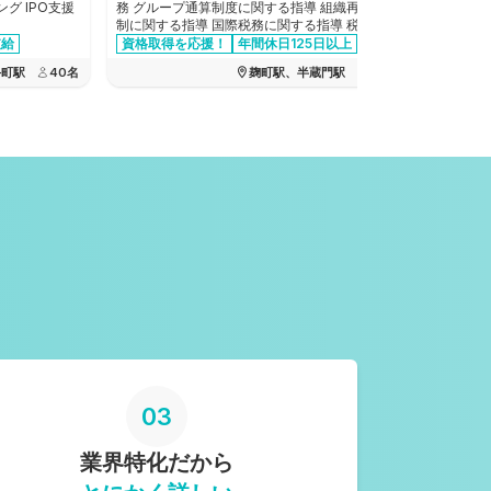
グ IPO支援
務 グループ通算制度に関する指導 組織再編税
組織再編/企業再生 不動
制に関する指導 国際税務に関する指導 税務意
連 など
見書の作成、税務DD業務他
支給
資格取得を応援！
年間休日125日以上
資格取得
交通費全額支給
月間残業時間20時間以下
交通費全
手町駅
40
名
麹町駅、半蔵門駅
17
名
資格手当あり
03
業界特化だから