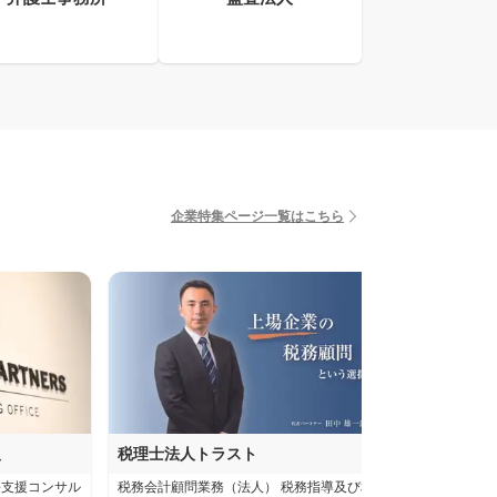
企業特集ページ一覧はこちら
人
税理士法人トラスト
KPMG
長支援コンサル
税務会計顧問業務（法人） 税務指導及び相談業
国際税務サービス 国内税