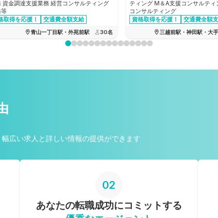
務 資金調達支援業務 経営コンサルティング
ティング M＆A支援コンサルティン
務等
コンサルティング
格取得を応援！
交通費全額支給
資格取得を応援！
交通費全額
月間残業時間20時間以下
青山一丁目駅・外苑前駅
30
名
三越前駅・神田駅・大
由
、幅広い求人と詳しい情報の提供ができます
02
あなたの転職成功に
コミットする