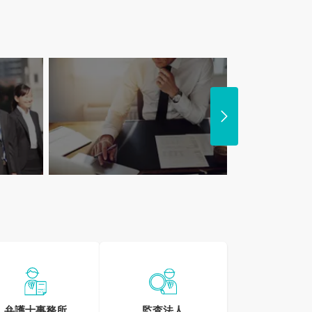
子育てと両立！
リモートワーク
ママさんが活躍している求人特集
求人特
弁護士事務所
監査法人