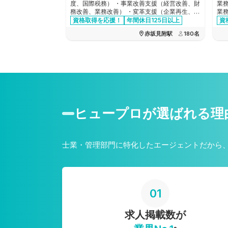
度、国際税務） ・事業改善支援（経営改善、財
業
務改善、業務改善） ・変革支援（企業再生、企
業
業再編、合併買収、事業承継） ・設立支援
資格取得を応援！
年間休日125日以上
資
交通費全額支給
資格手当あり
赤坂見附駅
180
名
ヒュープロが選ばれる理
士業・管理部門に特化したエージェントだから
01
求人掲載数が