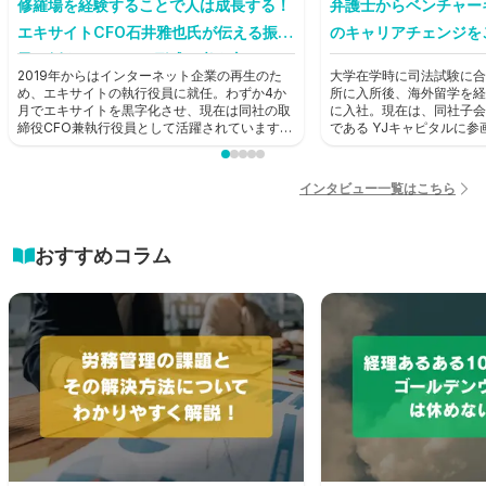
修羅場を経験することで人は成長する！
弁護士からベンチャー
エキサイトCFO石井雅也氏が伝える振り
のキャリアチェンジを
子に例えたキャリア形成の考え方とは？
2019年からはインターネット企業の再生のた
大学在学時に司法試験に合
【前編】
め、エキサイトの執行役員に就任。わずか4か
所に入所後、海外留学を経
月でエキサイトを黒字化させ、現在は同社の取
に入社。現在は、同社子会
締役CFO兼執行役員として活躍されています。
である YJキャピタルに
そんな石井雅也氏にHUPRO編集部がお話を聞
ャピタリストとして活躍中
きました。
HUPRO編集部がお話を
インタビュー一覧はこちら
おすすめコラム