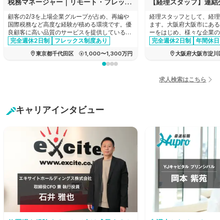
税務マネージャー｜リモート・フレックスあり｜顧客の2/3が上場グループ｜法人税務を主軸に希望に応じ再編や税務DDへも挑戦可
顧客の2/3を上場企業グループが占め、再編や
経理スタッフとして、経理
国際税務など高度な経験が積める環境です。優
ます。大阪府大阪市にある
良顧客に高い品質のサービスを提供しているた
ーをはじめ、様々な企業の
め報酬水準も高く、同時に、リモートワークや
産！新製品の企画から商品
完全週休2日制
フレックス制度あり
完全週休2日制
年間休日
フレックス制を完備した柔軟な働きやすさも兼
でのすべての工程を一貫し
育休・産休実績あり
女性活躍
経験者優遇
家賃補助あ
東京都千代田区
1,000〜1,300万円
大阪府大阪市淀川
ね備えているため、キャリアとプライベートを
メーカーの求人です。
管理職・マネージャー
年間休日120日以上
両立できる環境です。
経験者優遇
リモートワーク可能
エージェントおすすめ求人
退職金制度あり
求人検索はこちら
有給消化推奨
転勤なし
キャリアインタビュー