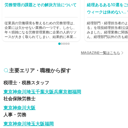
労務管理の課題とその解決方法について
経理あるある10選を
ウィークは休めない...
従業員の労働環境を整えるための労務管理は、
経理部門・経理担当者のよ
企業には欠かせない業務の一つです。しかし、
る」を現役経理担当者(公
年々煩雑になる労務管理業務に企業の人的リソ
みました。経理業務に関係
ースが大きく取られてしまい、結果的に本業に
ん、経理部門以外の方も経
支障が出てしまうという状況も生じています。
歩として読んでみてくださ
本記事では労務管理における課題を見直し、解
決に役立つ方法を考えていきます。
MAGAZINE一覧はこちら
主要エリア・職種から探す
税理士・税務スタッフ
東京
神奈川
埼玉
千葉
大阪
兵庫
京都
福岡
社会保険労務士
東京
神奈川
大阪
人事・労務
東京
神奈川
埼玉
大阪
福岡