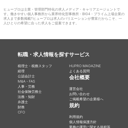
ヒュープロは士業・管理部門特化の求人メディア・キャリアエージェントで
す。働きやすい個人事務所から業界特化型事務所・BIG4・プライム上場企業の
求人まで多数掲載‼︎ヒュープロは求人のバリエーションが豊富だからこそ、一
人ひとりの希望に合った求人をご提案できます。
転職・求人情報を探す
サービス
税理士・税務スタッフ
HUPRO MAGAZINE
経理
よくある質問
公認会計士
会社概要
M&A・FAS
人事・労務
運営会社
社会保険労務士
お問い合わせ
法務・知財
ご掲載希望の企業様へ
弁護士
規約
財務
CFO
利用規約
個人情報保護方針
業務の運営に関する規程等