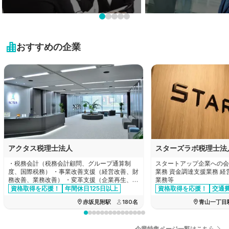
岩手県
栃木県
新潟県
業界未経験も大歓迎!
プライベートを大切に！
近畿地方
宮城県
未経験可の求人特集
残業20時間以内の求人特
群馬県
富山県
おすすめの企業
秋田県
滋賀県
中国・四国地方
埼玉県
石川県
山形県
京都府
千葉県
鳥取県
九州・沖縄地方
福井県
福島県
大阪府
東京都
島根県
山梨県
福岡県
兵庫県
神奈川県
岡山県
長野県
佐賀県
奈良県
アクタス税理士法人
スターズラボ税理士法
広島県
岐阜県
長崎県
・税務会計（税務会計顧問、グループ通算制
スタートアップ企業への会
和歌山県
度、国際税務） ・事業改善支援（経営改善、財
業務 資金調達支援業務 
山口県
務改善、業務改善） ・変革支援（企業再生、企
業務等
静岡県
熊本県
業再編、合併買収、事業承継） ・設立支援
資格取得を応援！
年間休日125日以上
資格取得を応援！
交通
交通費全額支給
徳島県
資格手当あり
赤坂見附駅
180
名
青山一丁目
愛知県
大分県
香川県
三重県
企業特集ページ一覧はこちら