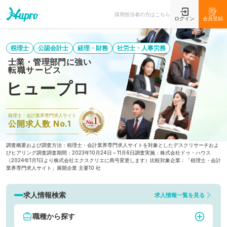
採用担当者の方はこちら
ログイン
会員登録
税理士
公認会計士
経理・財務
社労士・人事労務
士業・管理部門に強い
転職サービス
ヒュープロ
税理士・会計業界専門求人サイト
公開求人数 No.1
調査概要および調査方法：税理士・会計業界専門求人サイトを対象としたデスクリサーチおよ
びヒアリング調査
調査期間：2023年10月24日～11月6日
調査実施：株式会社ドゥ・ハウス
（2024年1月1日より株式会社エクスクリエに商号変更します）
比較対象企業：「税理士・会計
業界専門求人サイト」展開企業 主要10 社
求人情報検索
求人情報一覧を見る
職種から探す