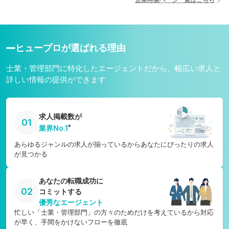
宮崎県
愛媛県
鹿児島県
高知県
沖縄県
ヒュープロが選ばれる理由
士業・管理部門に特化したエージェントだから、幅広い求人と
詳しい情報の提供ができます
求人掲載数が
01
※
業界No.1
あらゆるジャンルの求人が揃っているからあなたにぴったりの求人
が見つかる
あなたの転職成功に
02
コミットする
優秀なエージェント
忙しい「士業・管理部門」の方々のためだけを考えているから対応
が早く、手間をかけないフローを徹底