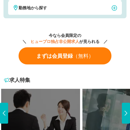
勤務地から探す
税理士・税務
公認会計士
東京
神奈川
社会保険労務士
弁護士
今なら会員限定の
埼玉
千葉
＼
ヒュープロ独占非公開求人
が見られる ／
経理
財務
まずは会員登録
（無料）
大阪
京都
人事・労務
法務・知財
愛知
福岡
CFO
M&A・FAS
求人特集
北海道・東北地方
北海道
関東地方
青森県
茨城県
中部地方