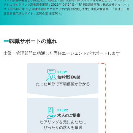
チおよびヒアリング調査
調査期間：2023年10月24日～11月6日
調査実施：株式会社ドゥ・ハウ
ス（2024年1月1日より株式会社エクスクリエに商号変更します）
比較対象企業：「税理士・会
計業界専門求人サイト」展開企業 主要10 社
転職サポートの流れ
士業・管理部門に精通した専任エージェントがサポートします
STEP1
無料電話相談
たった10分で市場価値が分かる
STEP2
求人のご提案
ヒアリングを元にあなたに
ぴったりの求人を厳選