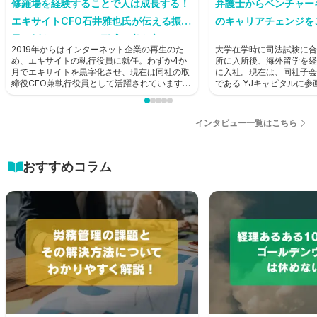
修羅場を経験することで人は成長する！
弁護士からベンチャー
エキサイトCFO石井雅也氏が伝える振り
のキャリアチェンジを
子に例えたキャリア形成の考え方とは？
2019年からはインターネット企業の再生のた
大学在学時に司法試験に合
【前編】
め、エキサイトの執行役員に就任。わずか4か
所に入所後、海外留学を経
月でエキサイトを黒字化させ、現在は同社の取
に入社。現在は、同社子会
締役CFO兼執行役員として活躍されています。
である YJキャピタルに
そんな石井雅也氏にHUPRO編集部がお話を聞
ャピタリストとして活躍中
きました。
HUPRO編集部がお話を
インタビュー一覧はこちら
おすすめコラム