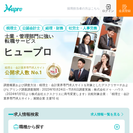
採用担当者の方はこちら
ログイン
会員登録
税理士
公認会計士
経理・財務
社労士・人事労務
士業・管理部門に強い
転職サービス
ヒュープロ
税理士・会計業界専門求人サイト
公開求人数 No.1
調査概要および調査方法：税理士・会計業界専門求人サイトを対象としたデスクリサーチおよ
びヒアリング調査
調査期間：2023年10月24日～11月6日
調査実施：株式会社ドゥ・ハウス
（2024年1月1日より株式会社エクスクリエに商号変更します）
比較対象企業：「税理士・会計
業界専門求人サイト」展開企業 主要10 社
求人情報検索
求人情報一覧を見る
職種から探す