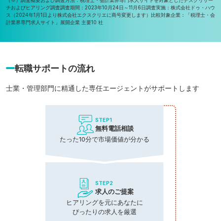
チおよびヒアリング調査
調査期間：2023年10月24日～11月6日
調査実施：株式会社ドゥ・ハウ
ス（2024年1月1日より株式会社エクスクリエに商号変更します）
比較対象企業：「税理士・会
計業界専門求人サイト」展開企業 主要10 社
転職サポートの流れ
士業・管理部門に精通した専任エージェントがサポートします
STEP1
無料電話相談
たった10分で市場価値が分かる
STEP2
求人のご提案
ヒアリングを元にあなたに
ぴったりの求人を厳選