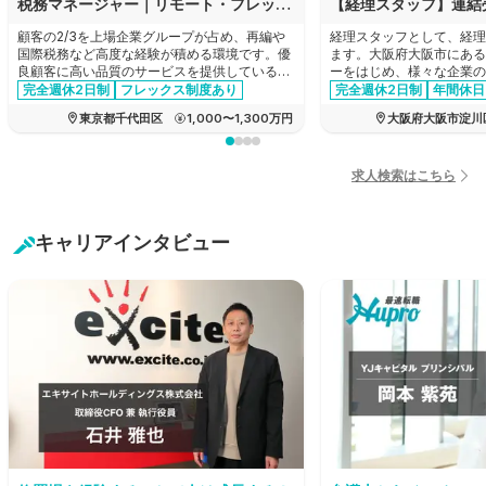
税務マネージャー｜リモート・フレックスあり｜顧客の2/3が上場グループ｜法人税務を主軸に希望に応じ再編や税務DDへも挑戦可
顧客の2/3を上場企業グループが占め、再編や
経理スタッフとして、経理
国際税務など高度な経験が積める環境です。優
ます。大阪府大阪市にある
良顧客に高い品質のサービスを提供しているた
ーをはじめ、様々な企業の
め報酬水準も高く、同時に、リモートワークや
産！新製品の企画から商品
完全週休2日制
フレックス制度あり
完全週休2日制
年間休日
フレックス制を完備した柔軟な働きやすさも兼
でのすべての工程を一貫し
育休・産休実績あり
女性活躍
経験者優遇
家賃補助あ
東京都千代田区
1,000〜1,300万円
大阪府大阪市淀川
ね備えているため、キャリアとプライベートを
メーカーの求人です。
管理職・マネージャー
年間休日120日以上
両立できる環境です。
経験者優遇
リモートワーク可能
エージェントおすすめ求人
退職金制度あり
求人検索はこちら
有給消化推奨
転勤なし
キャリアインタビュー