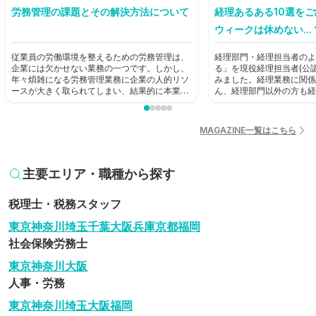
労務管理の課題とその解決方法について
経理あるある10選を
ウィークは休めない...
従業員の労働環境を整えるための労務管理は、
経理部門・経理担当者のよ
企業には欠かせない業務の一つです。しかし、
る」を現役経理担当者(公
年々煩雑になる労務管理業務に企業の人的リソ
みました。経理業務に関係
ースが大きく取られてしまい、結果的に本業に
ん、経理部門以外の方も経
支障が出てしまうという状況も生じています。
歩として読んでみてくださ
本記事では労務管理における課題を見直し、解
決に役立つ方法を考えていきます。
MAGAZINE一覧はこちら
主要エリア・職種から探す
税理士・税務スタッフ
東京
神奈川
埼玉
千葉
大阪
兵庫
京都
福岡
社会保険労務士
東京
神奈川
大阪
人事・労務
東京
神奈川
埼玉
大阪
福岡