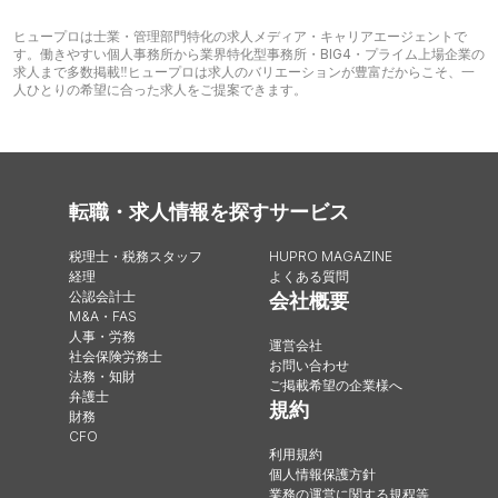
ヒュープロは士業・管理部門特化の求人メディア・キャリアエージェントで
す。働きやすい個人事務所から業界特化型事務所・BIG4・プライム上場企業の
求人まで多数掲載‼︎ヒュープロは求人のバリエーションが豊富だからこそ、一
人ひとりの希望に合った求人をご提案できます。
転職・求人情報を探す
サービス
税理士・税務スタッフ
HUPRO MAGAZINE
経理
よくある質問
公認会計士
会社概要
M&A・FAS
人事・労務
運営会社
社会保険労務士
お問い合わせ
法務・知財
ご掲載希望の企業様へ
弁護士
規約
財務
CFO
利用規約
個人情報保護方針
業務の運営に関する規程等