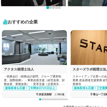
岩手県
栃木県
新潟県
業界未経験も大歓迎!
プライベートを大切に！
近畿地方
宮城県
未経験可の求人特集
残業20時間以内の求人特
群馬県
富山県
おすすめの企業
秋田県
滋賀県
中国・四国地方
埼玉県
石川県
山形県
京都府
千葉県
鳥取県
九州・沖縄地方
福井県
福島県
大阪府
東京都
島根県
山梨県
福岡県
兵庫県
神奈川県
岡山県
長野県
佐賀県
奈良県
アクタス税理士法人
スターズラボ税理士法
広島県
岐阜県
長崎県
・税務会計（税務会計顧問、グループ通算制
スタートアップ企業への会
和歌山県
度、国際税務） ・事業改善支援（経営改善、財
業務 資金調達支援業務 
山口県
務改善、業務改善） ・変革支援（企業再生、企
業務等
静岡県
熊本県
業再編、合併買収、事業承継） ・設立支援
資格取得を応援！
年間休日125日以上
資格取得を応援！
交通
交通費全額支給
徳島県
資格手当あり
赤坂見附駅
180
名
青山一丁目
愛知県
大分県
香川県
三重県
企業特集ページ一覧はこちら