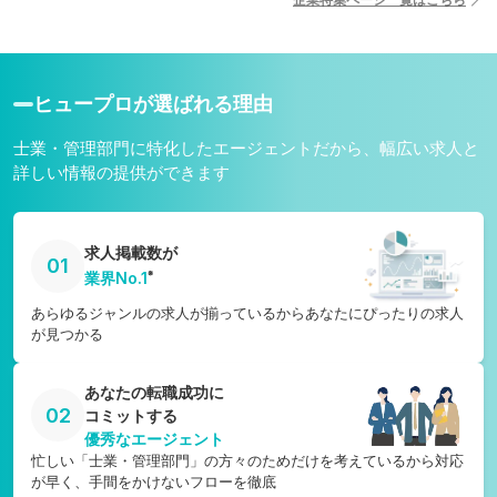
宮崎県
愛媛県
鹿児島県
高知県
沖縄県
ヒュープロが選ばれる理由
士業・管理部門に特化したエージェントだから、幅広い求人と
詳しい情報の提供ができます
求人掲載数が
01
※
業界No.1
あらゆるジャンルの求人が揃っているからあなたにぴったりの求人
が見つかる
あなたの転職成功に
02
コミットする
優秀なエージェント
忙しい「士業・管理部門」の方々のためだけを考えているから対応
が早く、手間をかけないフローを徹底