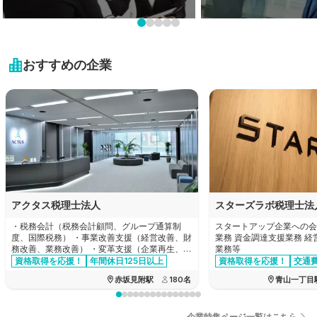
岩手県
栃木県
新潟県
業界未経験も大歓迎!
プライベートを大切に！
近畿地方
宮城県
未経験可の求人特集
残業20時間以内の求人特
群馬県
富山県
おすすめの企業
秋田県
滋賀県
中国・四国地方
埼玉県
石川県
山形県
京都府
千葉県
鳥取県
九州・沖縄地方
福井県
福島県
大阪府
東京都
島根県
山梨県
福岡県
兵庫県
神奈川県
岡山県
長野県
佐賀県
奈良県
アクタス税理士法人
スターズラボ税理士法
広島県
岐阜県
長崎県
・税務会計（税務会計顧問、グループ通算制
スタートアップ企業への会
和歌山県
度、国際税務） ・事業改善支援（経営改善、財
業務 資金調達支援業務 
山口県
務改善、業務改善） ・変革支援（企業再生、企
業務等
静岡県
熊本県
業再編、合併買収、事業承継） ・設立支援
資格取得を応援！
年間休日125日以上
資格取得を応援！
交通
交通費全額支給
徳島県
資格手当あり
赤坂見附駅
180
名
青山一丁目
愛知県
大分県
香川県
三重県
企業特集ページ一覧はこちら