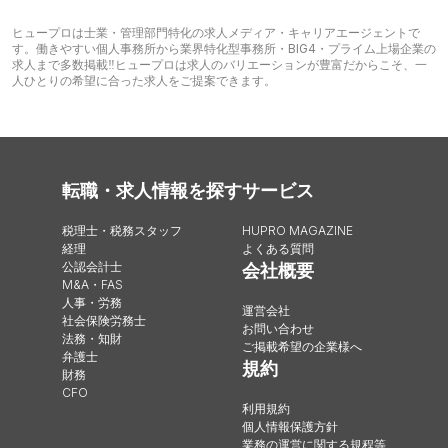
ヒュープロは士業・管理部門特化の求人メディア・キャリアエージェントで
す。働きやすい個人事務所から業界特化型事務所・BIG4・プライム上場企業の
求人まで多数掲載‼︎ヒュープロは求人のバリエーションが豊富だからこそ、一
人ひとりの希望に合った求人をご提案できます。
転職・求人情報を探す
サービス
税理士・税務スタッフ
HUPRO MAGAZINE
経理
よくある質問
公認会計士
会社概要
M&A・FAS
人事・労務
運営会社
社会保険労務士
お問い合わせ
法務・知財
ご掲載希望の企業様へ
弁護士
規約
財務
CFO
利用規約
個人情報保護方針
業務の運営に関する規程等