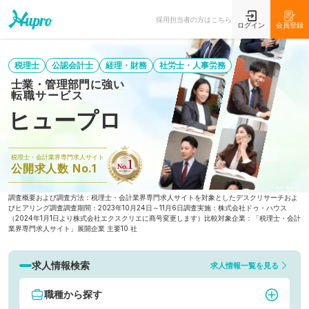
採用担当者の方はこちら
ログイン
会員登録
税理士
公認会計士
経理・財務
社労士・人事労務
士業・管理部門に強い
転職サービス
ヒュープロ
税理士・会計業界専門求人サイト
公開求人数 No.1
調査概要および調査方法：税理士・会計業界専門求人サイトを対象としたデスクリサーチおよ
びヒアリング調査
調査期間：2023年10月24日～11月6日
調査実施：株式会社ドゥ・ハウス
（2024年1月1日より株式会社エクスクリエに商号変更します）
比較対象企業：「税理士・会計
業界専門求人サイト」展開企業 主要10 社
求人情報検索
求人情報一覧を見る
職種から探す