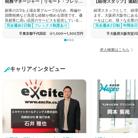
税務マネージャー｜リモート・フレックスあり｜顧客の2/3が上場グループ｜法人税務を主軸に希望に応じ再編や税務DDへも挑戦可
顧客の2/3を上場企業グループが占め、再編や
経理スタッフとして、経理
国際税務など高度な経験が積める環境です。優
ます。大阪府大阪市にある
良顧客に高い品質のサービスを提供しているた
ーをはじめ、様々な企業の
め報酬水準も高く、同時に、リモートワークや
産！新製品の企画から商品
完全週休2日制
フレックス制度あり
完全週休2日制
年間休日
フレックス制を完備した柔軟な働きやすさも兼
でのすべての工程を一貫し
育休・産休実績あり
女性活躍
経験者優遇
家賃補助あ
東京都千代田区
1,000〜1,300万円
大阪府大阪市淀川
ね備えているため、キャリアとプライベートを
メーカーの求人です。
管理職・マネージャー
年間休日120日以上
両立できる環境です。
経験者優遇
リモートワーク可能
エージェントおすすめ求人
退職金制度あり
求人検索はこちら
有給消化推奨
転勤なし
キャリアインタビュー