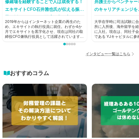
修羅場を経験することで人は成長する！
弁護士からベンチャー
エキサイトCFO石井雅也氏が伝える振り
のキャリアチェンジを
子に例えたキャリア形成の考え方とは？
2019年からはインターネット企業の再生のた
大学在学時に司法試験に合
【前編】
め、エキサイトの執行役員に就任。わずか4か
所に入所後、海外留学を経
月でエキサイトを黒字化させ、現在は同社の取
に入社。現在は、同社子会
締役CFO兼執行役員として活躍されています。
である YJキャピタルに
そんな石井雅也氏にHUPRO編集部がお話を聞
ャピタリストとして活躍中
きました。
HUPRO編集部がお話を
インタビュー一覧はこちら
おすすめコラム