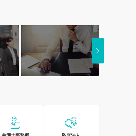
子育てと両立！
リモートワーク
ママさんが活躍している求人特集
求人特
弁護士事務所
監査法人