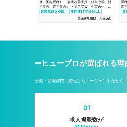
度、国際税務） ・事業改善支援（経営改善、財
業
務改善、業務改善） ・変革支援（企業再生、企
業
業再編、合併買収、事業承継） ・設立支援
資格取得を応援！
年間休日125日以上
資
交通費全額支給
資格手当あり
赤坂見附駅
180
名
ヒュープロが選ばれる理
士業・管理部門に特化したエージェントだから
01
求人掲載数が