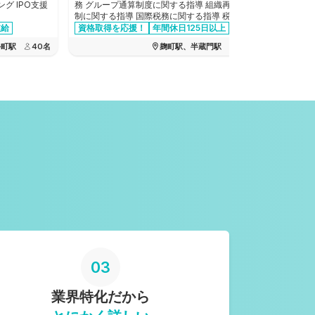
グ IPO支援
務 グループ通算制度に関する指導 組織再編税
組織再編/企業再生 不動
制に関する指導 国際税務に関する指導 税務意
連 など
見書の作成、税務DD業務他
支給
資格取得を応援！
年間休日125日以上
資格取得
交通費全額支給
月間残業時間20時間以下
交通費全
手町駅
40
名
麹町駅、半蔵門駅
17
名
資格手当あり
03
業界特化だから