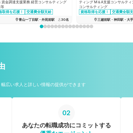
務 資金調達支援業務 経営コンサルティング
ティング M＆A支援コンサルティン
務等
コンサルティング
格取得を応援！
交通費全額支給
資格取得を応援！
交通費全額
月間残業時間20時間以下
青山一丁目駅・外苑前駅
30
名
三越前駅・神田駅・大
由
、幅広い求人と詳しい情報の提供ができます
02
あなたの転職成功に
コミットする