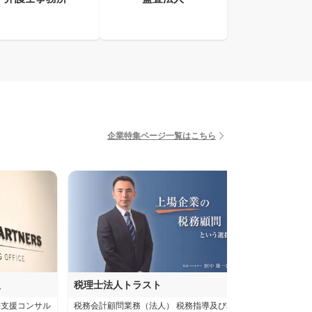
企業特集ページ一覧はこちら
人
税理士法人トラスト
KPMG
長支援コンサル
税務会計顧問業務（法人） 税務指導及び相談業
国際税務サービス 国内税