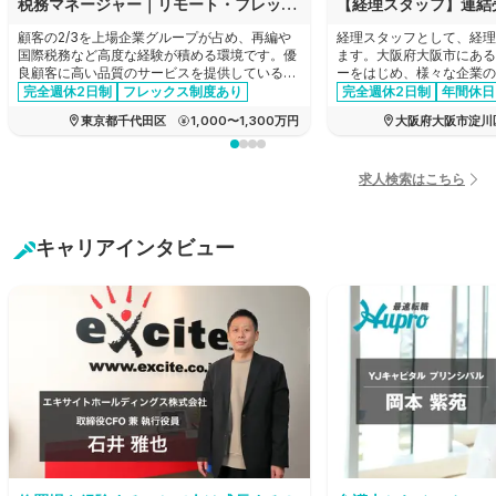
税務マネージャー｜リモート・フレックスあり｜顧客の2/3が上場グループ｜法人税務を主軸に希望に応じ再編や税務DDへも挑戦可
顧客の2/3を上場企業グループが占め、再編や
経理スタッフとして、経理
国際税務など高度な経験が積める環境です。優
ます。大阪府大阪市にある
良顧客に高い品質のサービスを提供しているた
ーをはじめ、様々な企業の
め報酬水準も高く、同時に、リモートワークや
産！新製品の企画から商品
完全週休2日制
フレックス制度あり
完全週休2日制
年間休日
フレックス制を完備した柔軟な働きやすさも兼
でのすべての工程を一貫し
育休・産休実績あり
女性活躍
経験者優遇
家賃補助あ
東京都千代田区
1,000〜1,300万円
大阪府大阪市淀川
ね備えているため、キャリアとプライベートを
メーカーの求人です。
管理職・マネージャー
年間休日120日以上
両立できる環境です。
経験者優遇
リモートワーク可能
エージェントおすすめ求人
退職金制度あり
求人検索はこちら
有給消化推奨
転勤なし
キャリアインタビュー