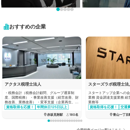
岩手県
栃木県
新潟県
業界未経験も大歓迎!
プライベートを大切に！
近畿地方
宮城県
未経験可の求人特集
残業20時間以内の求人特
群馬県
富山県
おすすめの企業
秋田県
滋賀県
中国・四国地方
埼玉県
石川県
山形県
京都府
千葉県
鳥取県
九州・沖縄地方
福井県
福島県
大阪府
東京都
島根県
山梨県
福岡県
兵庫県
神奈川県
岡山県
長野県
佐賀県
奈良県
アクタス税理士法人
スターズラボ税理士法
広島県
岐阜県
長崎県
・税務会計（税務会計顧問、グループ通算制
スタートアップ企業への会
和歌山県
度、国際税務） ・事業改善支援（経営改善、財
業務 資金調達支援業務 
山口県
務改善、業務改善） ・変革支援（企業再生、企
業務等
静岡県
熊本県
業再編、合併買収、事業承継） ・設立支援
資格取得を応援！
年間休日125日以上
資格取得を応援！
交通
交通費全額支給
徳島県
資格手当あり
赤坂見附駅
180
名
青山一丁目
愛知県
大分県
香川県
三重県
企業特集ページ一覧はこちら