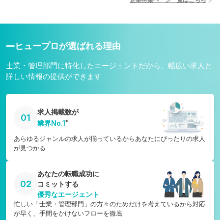
宮崎県
愛媛県
鹿児島県
高知県
沖縄県
ヒュープロが選ばれる理由
士業・管理部門に特化したエージェントだから、幅広い求人と
詳しい情報の提供ができます
求人掲載数が
01
※
業界No.1
あらゆるジャンルの求人が揃っているからあなたにぴったりの求人
が見つかる
あなたの転職成功に
02
コミットする
優秀なエージェント
忙しい「士業・管理部門」の方々のためだけを考えているから対応
が早く、手間をかけないフローを徹底