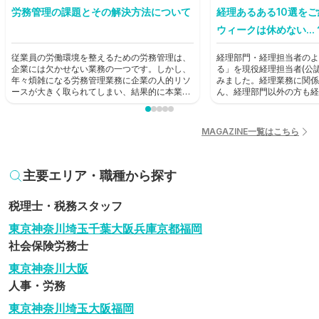
労務管理の課題とその解決方法について
経理あるある10選を
ウィークは休めない...
従業員の労働環境を整えるための労務管理は、
経理部門・経理担当者のよ
企業には欠かせない業務の一つです。しかし、
る」を現役経理担当者(公
年々煩雑になる労務管理業務に企業の人的リソ
みました。経理業務に関係
ースが大きく取られてしまい、結果的に本業に
ん、経理部門以外の方も経
支障が出てしまうという状況も生じています。
歩として読んでみてくださ
本記事では労務管理における課題を見直し、解
決に役立つ方法を考えていきます。
MAGAZINE一覧はこちら
主要エリア・職種から探す
税理士・税務スタッフ
東京
神奈川
埼玉
千葉
大阪
兵庫
京都
福岡
社会保険労務士
東京
神奈川
大阪
人事・労務
東京
神奈川
埼玉
大阪
福岡