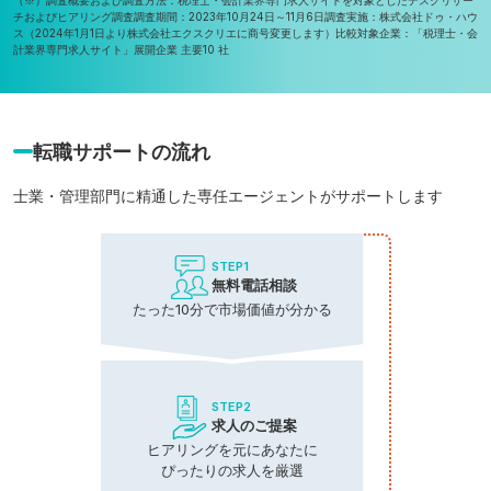
チおよびヒアリング調査
調査期間：2023年10月24日～11月6日
調査実施：株式会社ドゥ・ハウ
ス（2024年1月1日より株式会社エクスクリエに商号変更します）
比較対象企業：「税理士・会
計業界専門求人サイト」展開企業 主要10 社
転職サポートの流れ
士業・管理部門に精通した専任エージェントがサポートします
STEP1
無料電話相談
たった10分で市場価値が分かる
STEP2
求人のご提案
ヒアリングを元にあなたに
ぴったりの求人を厳選