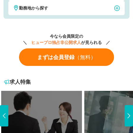
勤務地から探す
税理士・税務
公認会計士
東京
神奈川
社会保険労務士
弁護士
今なら会員限定の
埼玉
千葉
＼
ヒュープロ独占非公開求人
が見られる ／
経理
財務
まずは会員登録
（無料）
大阪
京都
人事・労務
法務・知財
愛知
福岡
CFO
M&A・FAS
求人特集
北海道・東北地方
北海道
関東地方
青森県
茨城県
中部地方