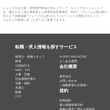
ヒュープロは士業・管理部門特化の求人メディア・キャリアエージェントで
す。働きやすい個人事務所から業界特化型事務所・BIG4・プライム上場企業の
求人まで多数掲載‼︎ヒュープロは求人のバリエーションが豊富だからこそ、一
人ひとりの希望に合った求人をご提案できます。
転職・求人情報を探す
サービス
税理士・税務スタッフ
HUPRO MAGAZINE
経理
よくある質問
公認会計士
会社概要
M&A・FAS
人事・労務
運営会社
社会保険労務士
お問い合わせ
法務・知財
ご掲載希望の企業様へ
弁護士
規約
財務
CFO
利用規約
個人情報保護方針
業務の運営に関する規程等