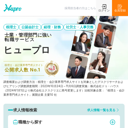
採用担当者の方はこちら
ログイン
会員登録
税理士
公認会計士
経理・財務
社労士・人事労務
士業・管理部門に強い
転職サービス
ヒュープロ
税理士・会計業界専門求人サイト
公開求人数 No.1
調査概要および調査方法：税理士・会計業界専門求人サイトを対象としたデスクリサーチおよ
びヒアリング調査
調査期間：2023年10月24日～11月6日
調査実施：株式会社ドゥ・ハウス
（2024年1月1日より株式会社エクスクリエに商号変更します）
比較対象企業：「税理士・会計
業界専門求人サイト」展開企業 主要10 社
求人情報検索
求人情報一覧を見る
職種から探す