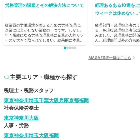
労務管理の課題とその解決方法について
経理あるある10選を
ウィークは休めない...
従業員の労働環境を整えるための労務管理は、
経理部門・経理担当者のよ
企業には欠かせない業務の一つです。しかし、
る」を現役経理担当者(公
年々煩雑になる労務管理業務に企業の人的リソ
みました。経理業務に関係
ースが大きく取られてしまい、結果的に本業に
ん、経理部門以外の方も経
支障が出てしまうという状況も生じています。
歩として読んでみてくださ
本記事では労務管理における課題を見直し、解
決に役立つ方法を考えていきます。
MAGAZINE一覧はこちら
主要エリア・職種から探す
税理士・税務スタッフ
東京
神奈川
埼玉
千葉
大阪
兵庫
京都
福岡
社会保険労務士
東京
神奈川
大阪
人事・労務
東京
神奈川
埼玉
大阪
福岡