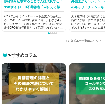
修羅場を経験することで人は成長する！
弁護士からベンチャー
エキサイトCFO石井雅也氏が伝える振り
のキャリアチェンジを
子に例えたキャリア形成の考え方とは？
2019年からはインターネット企業の再生のた
大学在学時に司法試験に合
【前編】
め、エキサイトの執行役員に就任。わずか4か
所に入所後、海外留学を経
月でエキサイトを黒字化させ、現在は同社の取
に入社。現在は、同社子会
締役CFO兼執行役員として活躍されています。
である YJキャピタルに
そんな石井雅也氏にHUPRO編集部がお話を聞
ャピタリストとして活躍中
きました。
HUPRO編集部がお話を
インタビュー一覧はこちら
おすすめコラム