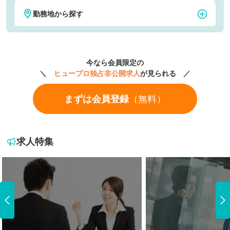
勤務地から探す
税理士・税務
公認会計士
東京
神奈川
社会保険労務士
弁護士
今なら会員限定の
埼玉
千葉
＼
ヒュープロ独占非公開求人
が見られる ／
経理
財務
まずは会員登録
（無料）
大阪
京都
人事・労務
法務・知財
愛知
福岡
CFO
M&A・FAS
求人特集
北海道・東北地方
北海道
関東地方
青森県
茨城県
中部地方