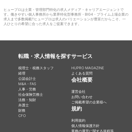
ヒュープロは士業・管理部門特化の求人メディア・キャリアエージェントで
す。働きやすい個人事務所から業界特化型事務所・BIG4・プライム上場企業の
求人まで多数掲載‼︎ヒュープロは求人のバリエーションが豊富だからこそ、一
人ひとりの希望に合った求人をご提案できます。
転職・求人情報を探す
サービス
税理士・税務スタッフ
HUPRO MAGAZINE
経理
よくある質問
公認会計士
会社概要
M&A・FAS
人事・労務
運営会社
社会保険労務士
お問い合わせ
法務・知財
ご掲載希望の企業様へ
弁護士
規約
財務
CFO
利用規約
個人情報保護方針
業務の運営に関する規程等