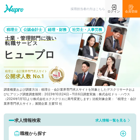
採用担当者の方はこちら
ログイン
会員登録
税理士
公認会計士
経理・財務
社労士・人事労務
士業・管理部門に強い
転職サービス
ヒュープロ
税理士・会計業界専門求人サイト
公開求人数 No.1
調査概要および調査方法：税理士・会計業界専門求人サイトを対象としたデスクリサーチおよ
びヒアリング調査
調査期間：2023年10月24日～11月6日
調査実施：株式会社ドゥ・ハウス
（2024年1月1日より株式会社エクスクリエに商号変更します）
比較対象企業：「税理士・会計
業界専門求人サイト」展開企業 主要10 社
求人情報検索
求人情報一覧を見る
職種から探す