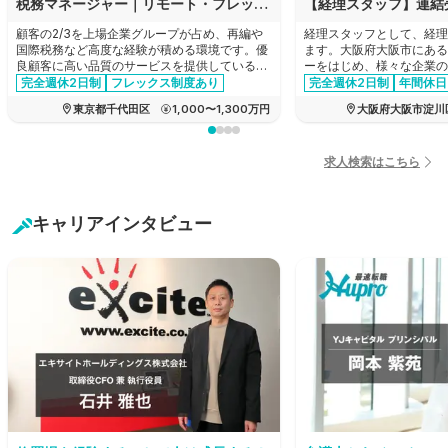
税務マネージャー｜リモート・フレックスあり｜顧客の2/3が上場グループ｜法人税務を主軸に希望に応じ再編や税務DDへも挑戦可
顧客の2/3を上場企業グループが占め、再編や
経理スタッフとして、経理
国際税務など高度な経験が積める環境です。優
ます。大阪府大阪市にある
良顧客に高い品質のサービスを提供しているた
ーをはじめ、様々な企業の
め報酬水準も高く、同時に、リモートワークや
産！新製品の企画から商品
完全週休2日制
フレックス制度あり
完全週休2日制
年間休日
フレックス制を完備した柔軟な働きやすさも兼
でのすべての工程を一貫し
育休・産休実績あり
女性活躍
経験者優遇
家賃補助あ
東京都千代田区
1,000〜1,300万円
大阪府大阪市淀川
ね備えているため、キャリアとプライベートを
メーカーの求人です。
管理職・マネージャー
年間休日120日以上
両立できる環境です。
経験者優遇
リモートワーク可能
エージェントおすすめ求人
退職金制度あり
求人検索はこちら
有給消化推奨
転勤なし
キャリアインタビュー