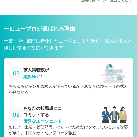
宮崎県
愛媛県
鹿児島県
高知県
沖縄県
ヒュープロが選ばれる理由
士業・管理部門に特化したエージェントだから、幅広い求人と
詳しい情報の提供ができます
求人掲載数が
01
※
業界No.1
あらゆるジャンルの求人が揃っているからあなたにぴったりの求人
が見つかる
あなたの転職成功に
02
コミットする
優秀なエージェント
忙しい「士業・管理部門」の方々のためだけを考えているから対応
が早く、手間をかけないフローを徹底