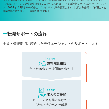
チおよびヒアリング調査
調査期間：2023年10月24日～11月6日
調査実施：株式会社ドゥ・ハウ
ス（2024年1月1日より株式会社エクスクリエに商号変更します）
比較対象企業：「税理士・会
計業界専門求人サイト」展開企業 主要10 社
転職サポートの流れ
士業・管理部門に精通した専任エージェントがサポートします
STEP1
無料電話相談
たった10分で市場価値が分かる
STEP2
求人のご提案
ヒアリングを元にあなたに
ぴったりの求人を厳選