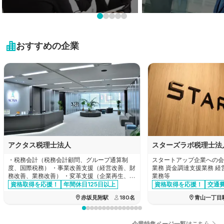
岩手県
栃木県
新潟県
業界未経験も大歓迎!
プライベートを大切に！
近畿地方
宮城県
未経験可の求人特集
残業20時間以内の求人特
群馬県
富山県
おすすめの企業
秋田県
滋賀県
中国・四国地方
埼玉県
石川県
山形県
京都府
千葉県
鳥取県
九州・沖縄地方
福井県
福島県
大阪府
東京都
島根県
山梨県
福岡県
兵庫県
神奈川県
岡山県
長野県
佐賀県
奈良県
アクタス税理士法人
スターズラボ税理士法
広島県
岐阜県
長崎県
・税務会計（税務会計顧問、グループ通算制
スタートアップ企業への会
和歌山県
度、国際税務） ・事業改善支援（経営改善、財
業務 資金調達支援業務 
山口県
務改善、業務改善） ・変革支援（企業再生、企
業務等
静岡県
熊本県
業再編、合併買収、事業承継） ・設立支援
資格取得を応援！
年間休日125日以上
資格取得を応援！
交通
交通費全額支給
徳島県
資格手当あり
赤坂見附駅
180
名
青山一丁目
愛知県
大分県
香川県
三重県
企業特集ページ一覧はこちら