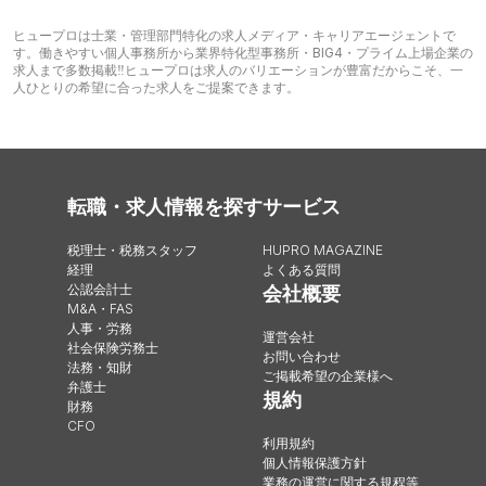
ヒュープロは士業・管理部門特化の求人メディア・キャリアエージェントで
す。働きやすい個人事務所から業界特化型事務所・BIG4・プライム上場企業の
求人まで多数掲載‼︎ヒュープロは求人のバリエーションが豊富だからこそ、一
人ひとりの希望に合った求人をご提案できます。
転職・求人情報を探す
サービス
税理士・税務スタッフ
HUPRO MAGAZINE
経理
よくある質問
公認会計士
会社概要
M&A・FAS
人事・労務
運営会社
社会保険労務士
お問い合わせ
法務・知財
ご掲載希望の企業様へ
弁護士
規約
財務
CFO
利用規約
個人情報保護方針
業務の運営に関する規程等