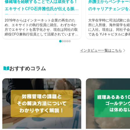
修羅場を経験することで人は成長する！
弁護士からベンチャー
エキサイトCFO石井雅也氏が伝える振り
のキャリアチェンジを
子に例えたキャリア形成の考え方とは？
2019年からはインターネット企業の再生のた
大学在学時に司法試験に合
【前編】
め、エキサイトの執行役員に就任。わずか4か
所に入所後、海外留学を経
月でエキサイトを黒字化させ、現在は同社の取
に入社。現在は、同社子会
締役CFO兼執行役員として活躍されています。
である YJキャピタルに
そんな石井雅也氏にHUPRO編集部がお話を聞
ャピタリストとして活躍中
きました。
HUPRO編集部がお話を
インタビュー一覧はこちら
おすすめコラム