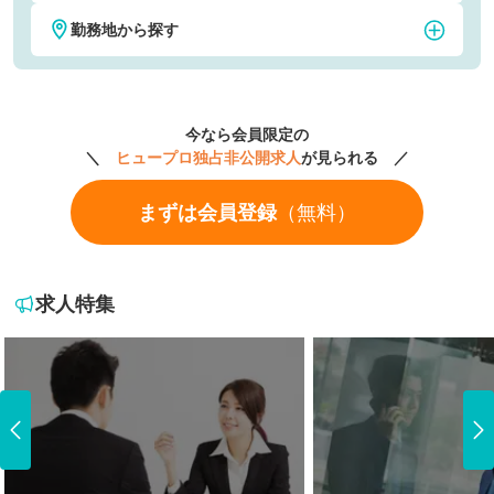
勤務地から探す
税理士・税務
公認会計士
東京
神奈川
社会保険労務士
弁護士
今なら会員限定の
埼玉
千葉
＼
ヒュープロ独占非公開求人
が見られる ／
経理
財務
まずは会員登録
（無料）
大阪
京都
人事・労務
法務・知財
愛知
福岡
CFO
M&A・FAS
求人特集
北海道・東北地方
北海道
関東地方
青森県
茨城県
中部地方