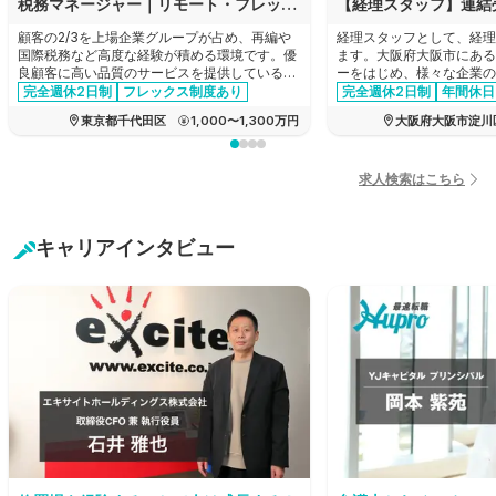
税務マネージャー｜リモート・フレックスあり｜顧客の2/3が上場グループ｜法人税務を主軸に希望に応じ再編や税務DDへも挑戦可
顧客の2/3を上場企業グループが占め、再編や
経理スタッフとして、経理
国際税務など高度な経験が積める環境です。優
ます。大阪府大阪市にある
良顧客に高い品質のサービスを提供しているた
ーをはじめ、様々な企業の
め報酬水準も高く、同時に、リモートワークや
産！新製品の企画から商品
完全週休2日制
フレックス制度あり
完全週休2日制
年間休日
フレックス制を完備した柔軟な働きやすさも兼
でのすべての工程を一貫し
育休・産休実績あり
女性活躍
経験者優遇
家賃補助あ
東京都千代田区
1,000〜1,300万円
大阪府大阪市淀川
ね備えているため、キャリアとプライベートを
メーカーの求人です。
管理職・マネージャー
年間休日120日以上
両立できる環境です。
経験者優遇
リモートワーク可能
エージェントおすすめ求人
退職金制度あり
求人検索はこちら
有給消化推奨
転勤なし
キャリアインタビュー