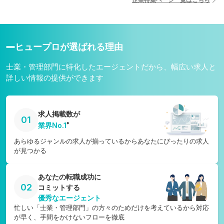
宮崎県
愛媛県
鹿児島県
高知県
沖縄県
ヒュープロが選ばれる理由
士業・管理部門に特化したエージェントだから、幅広い求人と
詳しい情報の提供ができます
求人掲載数が
01
※
業界No.1
あらゆるジャンルの求人が揃っているからあなたにぴったりの求人
が見つかる
あなたの転職成功に
02
コミットする
優秀なエージェント
忙しい「士業・管理部門」の方々のためだけを考えているから対応
が早く、手間をかけないフローを徹底