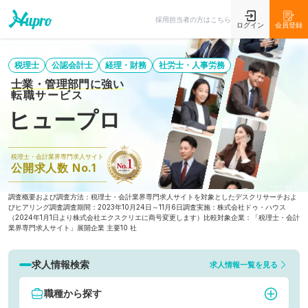
採用担当者の方はこちら
ログイン
会員登録
税理士
公認会計士
経理・財務
社労士・人事労務
士業・管理部門に強い
転職サービス
ヒュープロ
税理士・会計業界専門求人サイト
公開求人数 No.1
調査概要および調査方法：税理士・会計業界専門求人サイトを対象としたデスクリサーチおよ
びヒアリング調査
調査期間：2023年10月24日～11月6日
調査実施：株式会社ドゥ・ハウス
（2024年1月1日より株式会社エクスクリエに商号変更します）
比較対象企業：「税理士・会計
業界専門求人サイト」展開企業 主要10 社
求人情報検索
求人情報一覧を見る
職種から探す