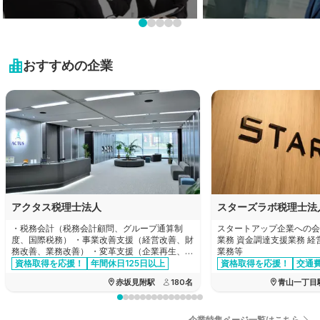
岩手県
栃木県
新潟県
業界未経験も大歓迎!
プライベートを大切に！
近畿地方
宮城県
未経験可の求人特集
残業20時間以内の求人特
群馬県
富山県
おすすめの企業
秋田県
滋賀県
中国・四国地方
埼玉県
石川県
山形県
京都府
千葉県
鳥取県
九州・沖縄地方
福井県
福島県
大阪府
東京都
島根県
山梨県
福岡県
兵庫県
神奈川県
岡山県
長野県
佐賀県
奈良県
アクタス税理士法人
スターズラボ税理士法
広島県
岐阜県
長崎県
・税務会計（税務会計顧問、グループ通算制
スタートアップ企業への会
和歌山県
度、国際税務） ・事業改善支援（経営改善、財
業務 資金調達支援業務 
山口県
務改善、業務改善） ・変革支援（企業再生、企
業務等
静岡県
熊本県
業再編、合併買収、事業承継） ・設立支援
資格取得を応援！
年間休日125日以上
資格取得を応援！
交通
交通費全額支給
徳島県
資格手当あり
赤坂見附駅
180
名
青山一丁目
愛知県
大分県
香川県
三重県
企業特集ページ一覧はこちら