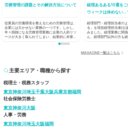
労務管理の課題とその解決方法について
経理あるある10選を
ウィークは休めない...
従業員の労働環境を整えるための労務管理は、
経理部門・経理担当者のよ
企業には欠かせない業務の一つです。しかし、
る」を現役経理担当者(公
年々煩雑になる労務管理業務に企業の人的リソ
みました。経理業務に関係
ースが大きく取られてしまい、結果的に本業に
ん、経理部門以外の方も経
支障が出てしまうという状況も生じています。
歩として読んでみてくださ
本記事では労務管理における課題を見直し、解
決に役立つ方法を考えていきます。
MAGAZINE一覧はこちら
主要エリア・職種から探す
税理士・税務スタッフ
東京
神奈川
埼玉
千葉
大阪
兵庫
京都
福岡
社会保険労務士
東京
神奈川
大阪
人事・労務
東京
神奈川
埼玉
大阪
福岡