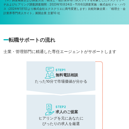
チおよびヒアリング調査
調査期間：2023年10月24日～11月6日
調査実施：株式会社ドゥ・ハウ
ス（2024年1月1日より株式会社エクスクリエに商号変更します）
比較対象企業：「税理士・会
計業界専門求人サイト」展開企業 主要10 社
転職サポートの流れ
士業・管理部門に精通した専任エージェントがサポートします
STEP1
無料電話相談
たった10分で市場価値が分かる
STEP2
求人のご提案
ヒアリングを元にあなたに
ぴったりの求人を厳選