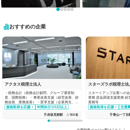
岩手県
栃木県
新潟県
業界未経験も大歓迎!
プライベートを大切に！
近畿地方
宮城県
未経験可の求人特集
残業20時間以内の求人特
群馬県
富山県
おすすめの企業
秋田県
滋賀県
中国・四国地方
埼玉県
石川県
山形県
京都府
千葉県
鳥取県
九州・沖縄地方
福井県
福島県
大阪府
東京都
島根県
山梨県
福岡県
兵庫県
神奈川県
岡山県
長野県
佐賀県
奈良県
アクタス税理士法人
スターズラボ税理士法
広島県
岐阜県
長崎県
・税務会計（税務会計顧問、グループ通算制
スタートアップ企業への会
和歌山県
度、国際税務） ・事業改善支援（経営改善、財
業務 資金調達支援業務 
山口県
務改善、業務改善） ・変革支援（企業再生、企
業務等
静岡県
熊本県
業再編、合併買収、事業承継） ・設立支援
資格取得を応援！
年間休日125日以上
資格取得を応援！
交通
交通費全額支給
徳島県
資格手当あり
赤坂見附駅
180
名
青山一丁目
愛知県
大分県
香川県
三重県
企業特集ページ一覧はこちら