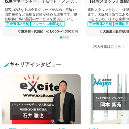
税務マネージャー｜リモート・フレックスあり｜顧客の2/3が上場グループ｜法人税務を主軸に希望に応じ再編や税務DDへも挑戦可
顧客の2/3を上場企業グループが占め、再編や
経理スタッフとして、経理
国際税務など高度な経験が積める環境です。優
ます。大阪府大阪市にある
良顧客に高い品質のサービスを提供しているた
ーをはじめ、様々な企業の
め報酬水準も高く、同時に、リモートワークや
産！新製品の企画から商品
完全週休2日制
フレックス制度あり
完全週休2日制
年間休日
フレックス制を完備した柔軟な働きやすさも兼
でのすべての工程を一貫し
育休・産休実績あり
女性活躍
経験者優遇
家賃補助あ
東京都千代田区
1,000〜1,300万円
大阪府大阪市淀川
ね備えているため、キャリアとプライベートを
メーカーの求人です。
管理職・マネージャー
年間休日120日以上
両立できる環境です。
経験者優遇
リモートワーク可能
エージェントおすすめ求人
退職金制度あり
求人検索はこちら
有給消化推奨
転勤なし
キャリアインタビュー