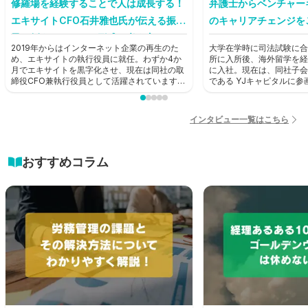
修羅場を経験することで人は成長する！
弁護士からベンチャー
エキサイトCFO石井雅也氏が伝える振り
のキャリアチェンジを
子に例えたキャリア形成の考え方とは？
2019年からはインターネット企業の再生のた
大学在学時に司法試験に合
【前編】
め、エキサイトの執行役員に就任。わずか4か
所に入所後、海外留学を経
月でエキサイトを黒字化させ、現在は同社の取
に入社。現在は、同社子会
締役CFO兼執行役員として活躍されています。
である YJキャピタルに
そんな石井雅也氏にHUPRO編集部がお話を聞
ャピタリストとして活躍中
きました。
HUPRO編集部がお話を
インタビュー一覧はこちら
おすすめコラム