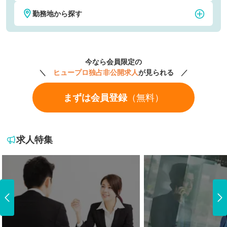
勤務地から探す
税理士・税務
公認会計士
東京
神奈川
社会保険労務士
弁護士
今なら会員限定の
埼玉
千葉
＼
ヒュープロ独占非公開求人
が見られる ／
経理
財務
まずは会員登録
（無料）
大阪
京都
人事・労務
法務・知財
愛知
福岡
CFO
M&A・FAS
求人特集
北海道・東北地方
北海道
関東地方
青森県
茨城県
中部地方