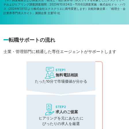
チおよびヒアリング調査
調査期間：2023年10月24日～11月6日
調査実施：株式会社ドゥ・ハウ
ス（2024年1月1日より株式会社エクスクリエに商号変更します）
比較対象企業：「税理士・会
計業界専門求人サイト」展開企業 主要10 社
転職サポートの流れ
士業・管理部門に精通した専任エージェントがサポートします
STEP1
無料電話相談
たった10分で市場価値が分かる
STEP2
求人のご提案
ヒアリングを元にあなたに
ぴったりの求人を厳選