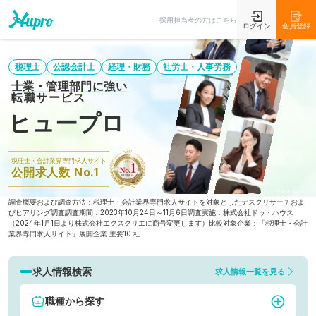
採用担当者の方はこちら
ログイン
会員登録
税理士
公認会計士
経理・財務
社労士・人事労務
士業・管理部門に強い
転職サービス
ヒュープロ
税理士・会計業界専門求人サイト
公開求人数 No.1
調査概要および調査方法：税理士・会計業界専門求人サイトを対象としたデスクリサーチおよ
びヒアリング調査
調査期間：2023年10月24日～11月6日
調査実施：株式会社ドゥ・ハウス
（2024年1月1日より株式会社エクスクリエに商号変更します）
比較対象企業：「税理士・会計
業界専門求人サイト」展開企業 主要10 社
求人情報検索
求人情報一覧を見る
職種から探す