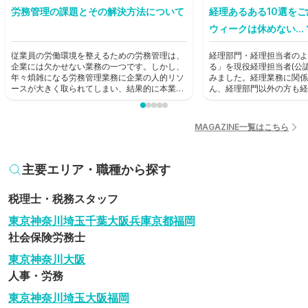
労務管理の課題とその解決方法について
経理あるある10選を
ウィークは休めない...
従業員の労働環境を整えるための労務管理は、
経理部門・経理担当者のよ
企業には欠かせない業務の一つです。しかし、
る」を現役経理担当者(公
年々煩雑になる労務管理業務に企業の人的リソ
みました。経理業務に関係
ースが大きく取られてしまい、結果的に本業に
ん、経理部門以外の方も経
支障が出てしまうという状況も生じています。
歩として読んでみてくださ
本記事では労務管理における課題を見直し、解
決に役立つ方法を考えていきます。
MAGAZINE一覧はこちら
主要エリア・職種から探す
税理士・税務スタッフ
東京
神奈川
埼玉
千葉
大阪
兵庫
京都
福岡
社会保険労務士
東京
神奈川
大阪
人事・労務
東京
神奈川
埼玉
大阪
福岡