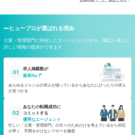
宮崎県
愛媛県
鹿児島県
高知県
沖縄県
ヒュープロが選ばれる理由
士業・管理部門に特化したエージェントだから、幅広い求人と
詳しい情報の提供ができます
求人掲載数が
01
※
業界No.1
あらゆるジャンルの求人が揃っているからあなたにぴったりの求人
が見つかる
あなたの転職成功に
02
コミットする
優秀なエージェント
忙しい「士業・管理部門」の方々のためだけを考えているから対応
が早く、手間をかけないフローを徹底