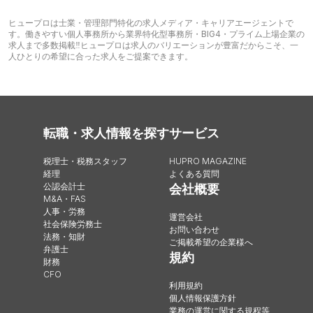
ヒュープロは士業・管理部門特化の求人メディア・キャリアエージェントで
す。働きやすい個人事務所から業界特化型事務所・BIG4・プライム上場企業の
求人まで多数掲載‼︎ヒュープロは求人のバリエーションが豊富だからこそ、一
人ひとりの希望に合った求人をご提案できます。
転職・求人情報を探す
サービス
税理士・税務スタッフ
HUPRO MAGAZINE
経理
よくある質問
公認会計士
会社概要
M&A・FAS
人事・労務
運営会社
社会保険労務士
お問い合わせ
法務・知財
ご掲載希望の企業様へ
弁護士
規約
財務
CFO
利用規約
個人情報保護方針
業務の運営に関する規程等